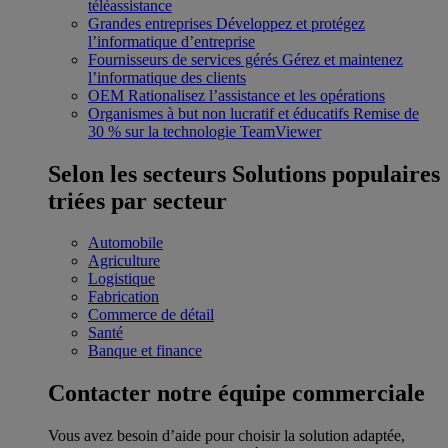
téléassistance
Grandes entreprises
Développez et protégez
l’informatique d’entreprise
Fournisseurs de services gérés
Gérez et maintenez
l’informatique des clients
OEM
Rationalisez l’assistance et les opérations
Organismes à but non lucratif et éducatifs
Remise de
30 % sur la technologie TeamViewer
Selon les secteurs
Solutions populaires
triées par secteur
Automobile
Agriculture
Logistique
Fabrication
Commerce de détail
Santé
Banque et finance
Contacter notre équipe commerciale
Vous avez besoin d’aide pour choisir la solution adaptée,