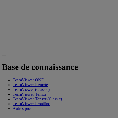
Base de connaissance
TeamViewer ONE
TeamViewer Remote
TeamViewer (Classic)
TeamViewer Tensor
TeamViewer Tensor (Classic)
TeamViewer Frontline
Autres produits