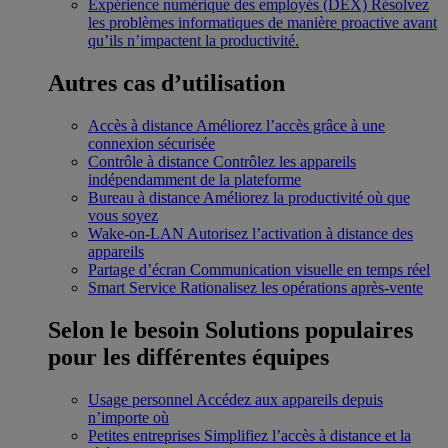
Expérience numérique des employés (DEX)
Résolvez
les problèmes informatiques de manière proactive avant
qu’ils n’impactent la productivité.
Autres cas d’utilisation
Accès à distance
Améliorez l’accès grâce à une
connexion sécurisée
Contrôle à distance
Contrôlez les appareils
indépendamment de la plateforme
Bureau à distance
Améliorez la productivité où que
vous soyez
Wake-on-LAN
Autorisez l’activation à distance des
appareils
Partage d’écran
Communication visuelle en temps réel
Smart Service
Rationalisez les opérations après-vente
Selon le besoin
Solutions populaires
pour les différentes équipes
Usage personnel
Accédez aux appareils depuis
n’importe où
Petites entreprises
Simplifiez l’accès à distance et la