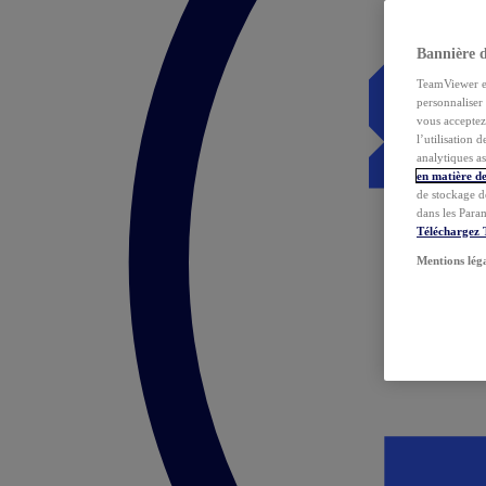
Bannière 
TeamViewer et 
personnaliser 
vous acceptez 
l’utilisation 
analytiques as
en matière de
de stockage d
dans les Para
Téléchargez
Mentions lég