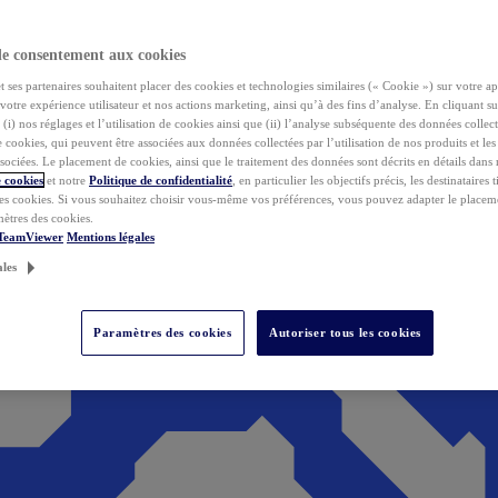
de consentement aux cookies
ses partenaires souhaitent placer des cookies et technologies similaires (« Cookie ») sur votre ap
votre expérience utilisateur et nos actions marketing, ainsi qu’à des fins d’analyse. En cliquant s
(i) nos réglages et l’utilisation de cookies ainsi que (ii) l’analyse subséquente des données collect
de cookies, qui peuvent être associées aux données collectées par l’utilisation de nos produits et le
sociées. Le placement de cookies, ainsi que le traitement des données sont décrits en détails dans
 cookies
et notre
Politique de confidentialité
, en particulier les objectifs précis, les destinataires t
es cookies. Si vous souhaitez choisir vous-même vos préférences, vous pouvez adapter le placem
mètres des cookies.
 TeamViewer
Mentions légales
ales
Paramètres des cookies
Autoriser tous les cookies