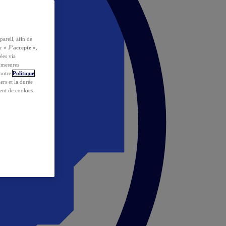
pareil, afin de
ur
« J’accepte »
,
ées via
s mesures
 notre
Politique
iers et la durée
ent de cookies