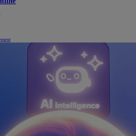
tline
.
nement