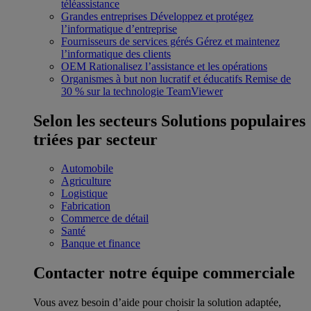
téléassistance
Grandes entreprises
Développez et protégez
l’informatique d’entreprise
Fournisseurs de services gérés
Gérez et maintenez
l’informatique des clients
OEM
Rationalisez l’assistance et les opérations
Organismes à but non lucratif et éducatifs
Remise de
30 % sur la technologie TeamViewer
Selon les secteurs
Solutions populaires
triées par secteur
Automobile
Agriculture
Logistique
Fabrication
Commerce de détail
Santé
Banque et finance
Contacter notre équipe commerciale
Vous avez besoin d’aide pour choisir la solution adaptée,