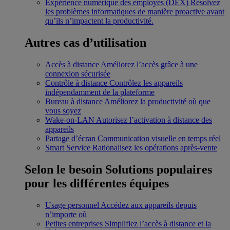
Expérience numérique des employés (DEX)
Résolvez
les problèmes informatiques de manière proactive avant
qu’ils n’impactent la productivité.
Autres cas d’utilisation
Accès à distance
Améliorez l’accès grâce à une
connexion sécurisée
Contrôle à distance
Contrôlez les appareils
indépendamment de la plateforme
Bureau à distance
Améliorez la productivité où que
vous soyez
Wake-on-LAN
Autorisez l’activation à distance des
appareils
Partage d’écran
Communication visuelle en temps réel
Smart Service
Rationalisez les opérations après-vente
Selon le besoin
Solutions populaires
pour les différentes équipes
Usage personnel
Accédez aux appareils depuis
n’importe où
Petites entreprises
Simplifiez l’accès à distance et la