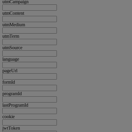
utmCampaign
utmContent
utmMedium
utmTerm
utmSource
language
pageUrl
formId
programId
lastProgramId
cookie
jwtToken