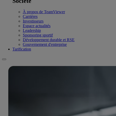
Société
À propos de TeamViewer
Carrières
Investisseurs
Espace actualités
Leadership
Sponsoring sportif
Développement durable et RSE
Gouvernement d'entreprise
Tarification