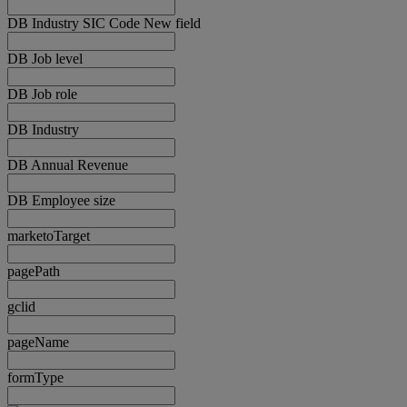
DB Industry SIC Code New field
DB Job level
DB Job role
DB Industry
DB Annual Revenue
DB Employee size
marketoTarget
pagePath
gclid
pageName
formType