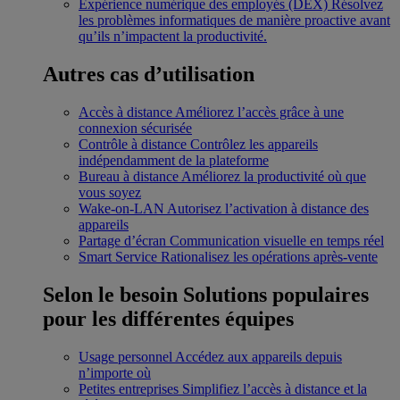
Expérience numérique des employés (DEX)
Résolvez
les problèmes informatiques de manière proactive avant
qu’ils n’impactent la productivité.
Autres cas d’utilisation
Accès à distance
Améliorez l’accès grâce à une
connexion sécurisée
Contrôle à distance
Contrôlez les appareils
indépendamment de la plateforme
Bureau à distance
Améliorez la productivité où que
vous soyez
Wake-on-LAN
Autorisez l’activation à distance des
appareils
Partage d’écran
Communication visuelle en temps réel
Smart Service
Rationalisez les opérations après-vente
Selon le besoin
Solutions populaires
pour les différentes équipes
Usage personnel
Accédez aux appareils depuis
n’importe où
Petites entreprises
Simplifiez l’accès à distance et la