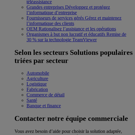
téléassistance
Grandes entreprises
Développez et protégez
l’informatique d’entreprise
Fournisseurs de services gérés
Gérez et maintenez
l’informatique des clients
OEM
Rationalisez l’assistance et les opérations
Organismes à but non lucratif et éducatifs
Remise de
30 % sur la technologie TeamViewer
Selon les secteurs
Solutions populaires
triées par secteur
Automobile
Agriculture
Logistique
Fabrication
Commerce de détail
Santé
Banque et finance
Contacter notre équipe commerciale
Vous avez besoin d’aide pour choisir la solution adaptée,