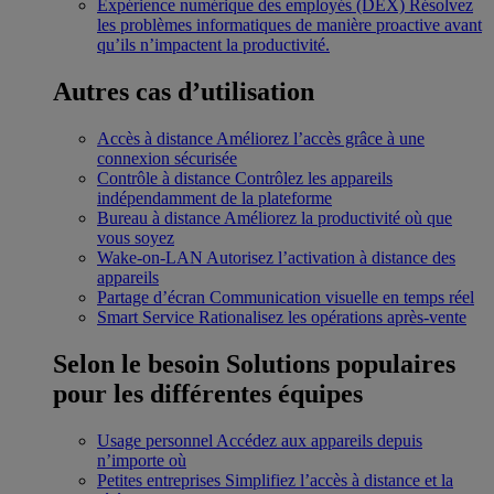
Expérience numérique des employés (DEX)
Résolvez
les problèmes informatiques de manière proactive avant
qu’ils n’impactent la productivité.
Autres cas d’utilisation
Accès à distance
Améliorez l’accès grâce à une
connexion sécurisée
Contrôle à distance
Contrôlez les appareils
indépendamment de la plateforme
Bureau à distance
Améliorez la productivité où que
vous soyez
Wake-on-LAN
Autorisez l’activation à distance des
appareils
Partage d’écran
Communication visuelle en temps réel
Smart Service
Rationalisez les opérations après-vente
Selon le besoin
Solutions populaires
pour les différentes équipes
Usage personnel
Accédez aux appareils depuis
n’importe où
Petites entreprises
Simplifiez l’accès à distance et la