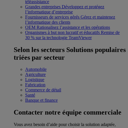
téléassistance
Grandes entreprises
Développez et protégez
l’informatique d’entreprise
Fournisseurs de services gérés
Gérez et maintenez
l’informatique des clients
OEM
Rationalisez l’assistance et les opérations
Organismes à but non lucratif et éducatifs
Remise de
30 % sur la technologie TeamViewer
Selon les secteurs
Solutions populaires
triées par secteur
Automobile
Agriculture
Logistique
Fabrication
Commerce de détail
Santé
Banque et finance
Contacter notre équipe commerciale
Vous avez besoin d’aide pour choisir la solution adaptée,