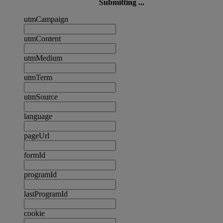
Submitting ...
utmCampaign
utmContent
utmMedium
utmTerm
utmSource
language
pageUrl
formId
programId
lastProgramId
cookie