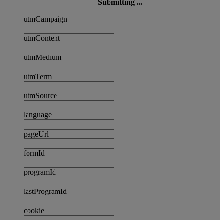
Submitting ...
utmCampaign
utmContent
utmMedium
utmTerm
utmSource
language
pageUrl
formId
programId
lastProgramId
cookie