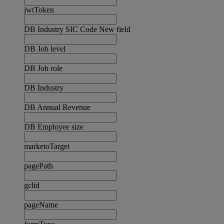
jwtToken
DB Industry SIC Code New field
DB Job level
DB Job role
DB Industry
DB Annual Revenue
DB Employee size
marketoTarget
pagePath
gclid
pageName