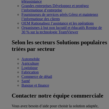
téléassistance
Grandes entreprises
Développez et protégez
l’informatique d’entreprise
Fournisseurs de services gérés
Gérez et maintenez
l’informatique des clients
OEM
Rationalisez l’assistance et les opérations
Organismes à but non lucratif et éducatifs
Remise de
30 % sur la technologie TeamViewer
Selon les secteurs
Solutions populaires
triées par secteur
Automobile
Agriculture
Logistique
Fabrication
Commerce de détail
Santé
Banque et finance
Contacter notre équipe commerciale
Vous avez besoin d’aide pour choisir la solution adaptée,