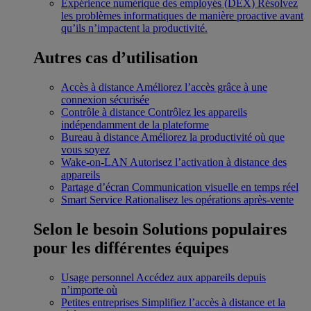
Expérience numérique des employés (DEX)
Résolvez
les problèmes informatiques de manière proactive avant
qu’ils n’impactent la productivité.
Autres cas d’utilisation
Accès à distance
Améliorez l’accès grâce à une
connexion sécurisée
Contrôle à distance
Contrôlez les appareils
indépendamment de la plateforme
Bureau à distance
Améliorez la productivité où que
vous soyez
Wake-on-LAN
Autorisez l’activation à distance des
appareils
Partage d’écran
Communication visuelle en temps réel
Smart Service
Rationalisez les opérations après-vente
Selon le besoin
Solutions populaires
pour les différentes équipes
Usage personnel
Accédez aux appareils depuis
n’importe où
Petites entreprises
Simplifiez l’accès à distance et la