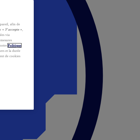
pareil, afin de
ur
« J’accepte »
,
ées via
s mesures
 notre
Politique
iers et la durée
ent de cookies