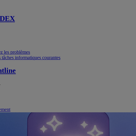
 DEX
vez les problèmes
 tâches informatiques courantes
tline
.
nement