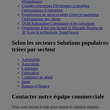
téléassistance
Grandes entreprises
Développez et protégez
l’informatique d’entreprise
Fournisseurs de services gérés
Gérez et maintenez
l’informatique des clients
OEM
Rationalisez l’assistance et les opérations
Organismes à but non lucratif et éducatifs
Remise de
30 % sur la technologie TeamViewer
Selon les secteurs
Solutions populaires
triées par secteur
Automobile
Agriculture
Logistique
Fabrication
Commerce de détail
Santé
Banque et finance
Contacter notre équipe commerciale
Vous avez besoin d’aide pour choisir la solution adaptée,