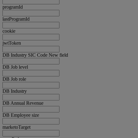
programId
lastProgramId
cookie
jwtToken
DB Industry SIC Code New field
DB Job level
DB Job role
DB Industry
DB Annual Revenue
DB Employee size
marketoTarget