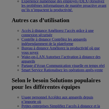
Expérience numérique des employés (DEX)
Résolvez
les problèmes informatiques de manière proactive avant
qu’ils n’impactent la productivité.
Autres cas d’utilisation
Accès à distance
Améliorez l’accès grâce à une
connexion sécurisée
Contrôle à distance
Contrôlez les appareils
indépendamment de la plateforme
Bureau à distance
Améliorez la productivité où que
vous soyez
Wake-on-LAN
Autorisez l’activation à distance des
appareils
Partage d’écran
Communication visuelle en temps réel
Smart Service
Rationalisez les opérations après-vente
Selon le besoin
Solutions populaires
pour les différentes équipes
Usage personnel
Accédez aux appareils depuis
n’importe où
Petites entreprises
Simplifiez l’accès à distance et la