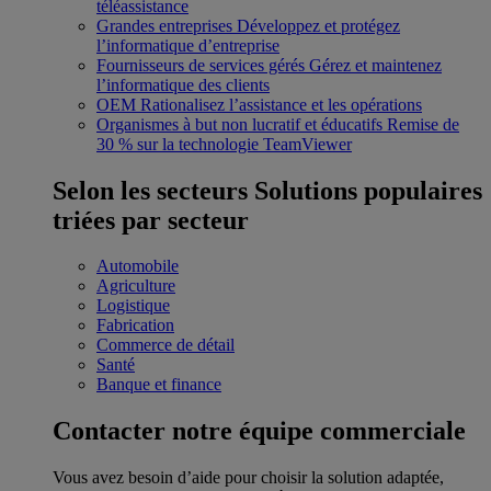
téléassistance
Grandes entreprises
Développez et protégez
l’informatique d’entreprise
Fournisseurs de services gérés
Gérez et maintenez
l’informatique des clients
OEM
Rationalisez l’assistance et les opérations
Organismes à but non lucratif et éducatifs
Remise de
30 % sur la technologie TeamViewer
Selon les secteurs
Solutions populaires
triées par secteur
Automobile
Agriculture
Logistique
Fabrication
Commerce de détail
Santé
Banque et finance
Contacter notre équipe commerciale
Vous avez besoin d’aide pour choisir la solution adaptée,