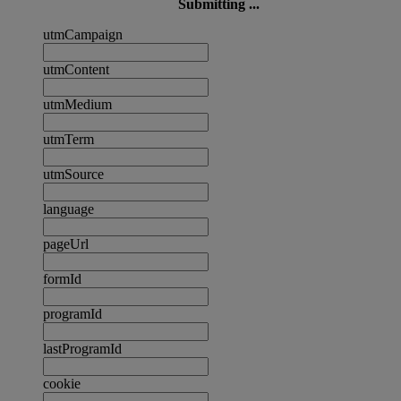
Submitting ...
utmCampaign
utmContent
utmMedium
utmTerm
utmSource
language
pageUrl
formId
programId
lastProgramId
cookie