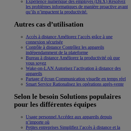
Expérience numérique des employés (DEX)
Résolvez
les problèmes informatiques de manière proactive avant
qu’ils n’impactent la productivité.
Autres cas d’utilisation
Accès à distance
Améliorez l’accès grâce à une
connexion sécurisée
Contrôle à distance
Contrôlez les appareils
indépendamment de la plateforme
Bureau à distance
Améliorez la productivité où que
vous soyez
Wake-on-LAN
Autorisez l’activation à distance des
appareils
Partage d’écran
Communication visuelle en temps réel
Smart Service
Rationalisez les opérations après-vente
Selon le besoin
Solutions populaires
pour les différentes équipes
Usage personnel
Accédez aux appareils depuis
n’importe où
Petites entreprises
Simplifiez l’accès à distance et la