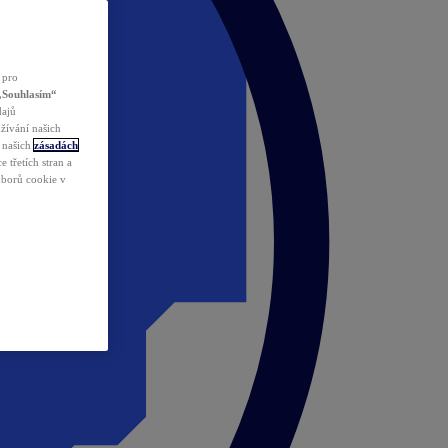
 pro
„Souhlasím“
dajů
žívání našich
v našich
zásadách
 třetích stran a
ouborů cookie v