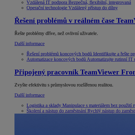
Vzdálená IT podpora
Bezpečná, flexibilní, integrovaná
Operační technologie
Vzdálený přístup do dílny
Řešení problémů v reálném čase
Team
Řešte problémy dříve, než ovlivní uživatele.
Další informace
Řešení problémů koncových bodů
Identifikujte a řešte 
Automatizace koncových bodů
Automatizujte rutinní IT
Připojený pracovník
TeamViewer Fron
Zvyšte efektivitu s průmyslovou rozšířenou realitou.
Další informace
Logistika a sklady
Manipulace s materiálem bez použití 
Školení a nástup do zaměstnání
Rychlý nástup do zaměst