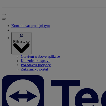
Kontaktovat prodejní tým
Přihlaste se
Otevření webové aplikace
Konzole pro správu
Požadavek podpory
Zákaznický portál