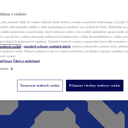
hlasu s cookies
jeho partneři chtějí do vašeho zařízení uložit soubory cookie a podobné technologie („Cookie“)
vašeho uživatelského zážitku a naše marketingová opatření i pro analytické účely. Kliknutím na
(i) naším nastavením a používáním všech souborů cookie a (ii) s naším následným zpracováním ú
h z používání cookies, které pak mohou být kombinovány s údaji shromážděnými z vašeho pou
povídajících analytických opatření. Umístění souborů cookie a zpracování dat je dále popsáno 
 souborů cookie
a
zásadách ochrany osobních údajů
, zejména pokud jde o přesné účely, příjemce
í souborů cookie. Pokud si přejete zvolit své vlastní preference, neváhejte a upravte umístění s
borů cookie.
amViewer
Údaje o společnosti
čnosti
Nastavení souborů cookie
Přijmout všechny soubory cookie