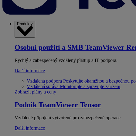
Produkty
Osobní použití a SMB
TeamViewer Re
Rychlý a zabezpečený vzdálený přístup a IT podpora.
Další informace
Vzdálená podpora
Poskytujte okamžitou a bezpečnou p
Vzdálená správa
Monitorujte a spravujte zařízení
Zobrazit plány a ceny
Podnik
TeamViewer Tensor
Vzdálené připojení vytvořené pro zabezpečené operace.
Další informace