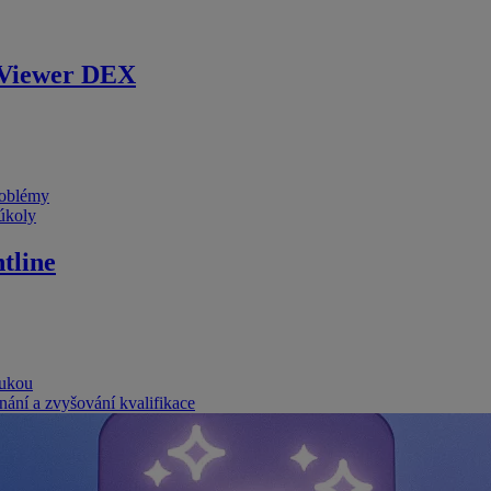
Viewer DEX
problémy
 úkoly
tline
rukou
nání a zvyšování kvalifikace