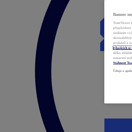
Banner sou
TeamViewer a 
přizpůsobení 
souhlasíte s 
shromážděnýc
produktů a od
týkajících se
délku ukládán
nastavení sou
Stáhnout Te
Údaje o spole