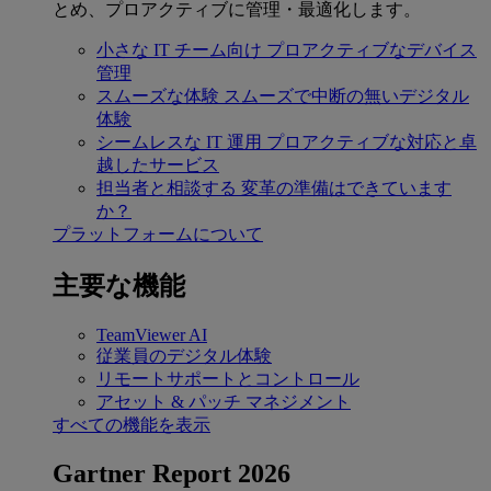
とめ、プロアクティブに管理・最適化します。
小さな IT チーム向け
プロアクティブなデバイス
管理
スムーズな体験
スムーズで中断の無いデジタル
体験
シームレスな IT 運用
プロアクティブな対応と卓
越したサービス
担当者と相談する
変革の準備はできています
か？
プラットフォームについて
主要な機能
TeamViewer AI
従業員のデジタル体験
リモートサポートとコントロール
アセット & パッチ マネジメント
すべての機能を表示
Gartner Report 2026