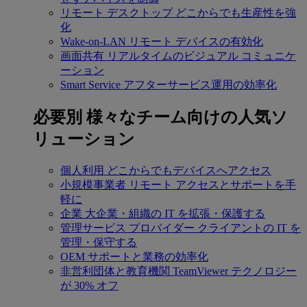
リモート デスクトップ
どこからでも生産性を強
化
Wake-on-LAN
リモート デバイスの有効化
画面共有
リアルタイムのビジュアル コミュニケ
ーション
Smart Service
アフターサービス運用の効率化
必要別
様々なチーム向けの人気ソ
リューション
個人利用
どこからでもデバイスへアクセス
小規模事業者
リモート アクセスとサポートを手
軽に
企業
大企業・組織の IT を拡張・保護する
管理サービス プロバイダー
クライアントの IT を
管理・保守する
OEM
サポートと業務の効率化
非営利団体と教育機関
TeamViewer テクノロジー
が 30% オフ