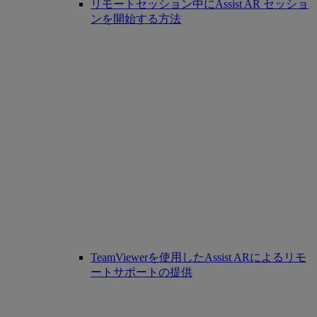
リモートセッション中にAssist AR セッショ
ンを開始する方法
TeamViewerを使用したAssist ARによるリモ
ートサポートの提供