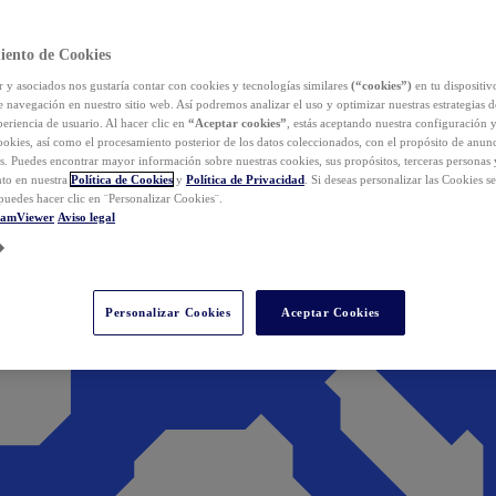
iento de Cookies
y asociados nos gustaría contar con cookies y tecnologías similares
(“cookies”)
en tu dispositiv
e navegación en nuestro sitio web. Así podremos analizar el uso y optimizar nuestras estrategias 
eriencia de usuario. Al hacer clic en
“Aceptar cookies”
, estás aceptando nuestra configuración 
cookies, así como el procesamiento posterior de los datos coleccionados, con el propósito de anun
s. Puedes encontrar mayor información sobre nuestras cookies, sus propósitos, terceras personas 
to en nuestra
Política de Cookies
y
Política de Privacidad
. Si deseas personalizar las Cookies s
puedes hacer clic en ¨Personalizar Cookies¨.
eamViewer
Aviso legal
Personalizar Cookies
Aceptar Cookies