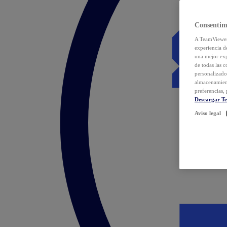
Consentim
A TeamViewer 
experiencia d
una mejor exp
de todas las 
personalizado
almacenamien
preferencias, 
Descargar T
Aviso legal