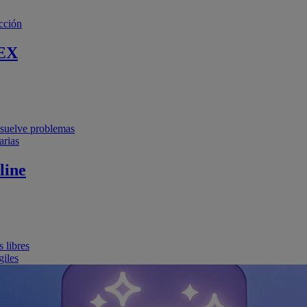
cción
EX
resuelve problemas
arias
line
 libres
giles