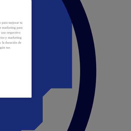
o para mejorar tu
de marketing para
y uso respectivo
cios y marketing
y la duración de
egún tus