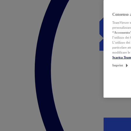
Consenso 
TeamViewer ed 
personalizzare
“Acconsento
l’utilizzo dei
L’utilizzo dei
particolare at
modificare le
Scarica Tea
Imprint