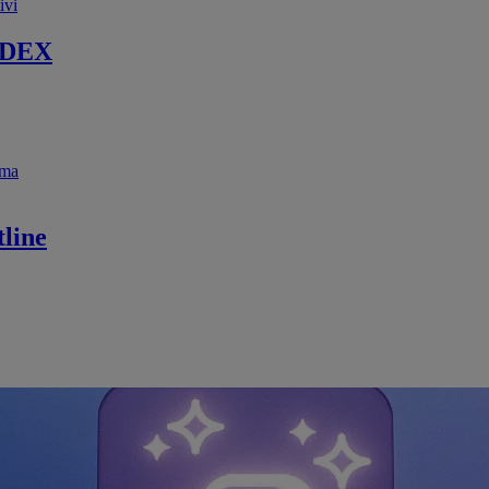
ivi
 DEX
ema
line