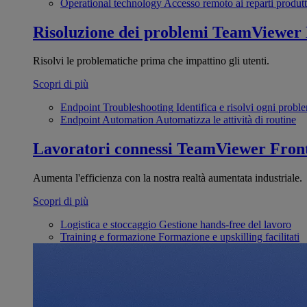
Operational technology
Accesso remoto ai reparti produtt
Risoluzione dei problemi
TeamViewer
Risolvi le problematiche prima che impattino gli utenti.
Scopri di più
Endpoint Troubleshooting
Identifica e risolvi ogni probl
Endpoint Automation
Automatizza le attività di routine
Lavoratori connessi
TeamViewer Front
Aumenta l'efficienza con la nostra realtà aumentata industriale.
Scopri di più
Logistica e stoccaggio
Gestione hands-free del lavoro
Training e formazione
Formazione e upskilling facilitati