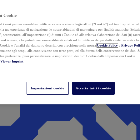
ai Cookie
i suoi partner vorrebbero utilizzare cookie e tecnologie affini (“Cookie”) sul tuo dispositivo al 
 la tua esperienza di navigazione, le nostre abitudini di marketing e per finalità analitiche. Selez
”
, acconsentirai all’impostazione (i) di tutti i Cookie ed alla relativa elaborazione dei dati (ii) racco
 Cookie stessi, che potrebbero essere abbinati a dati sul tuo utilizzo dei prodotti e relative metrich
 Cookie e l’analisi dei dati sono descritti con precisione nella nostra
Cookie Policy
e
Privacy Pol
tenzione agli scopi, alla condivisione con terze parti, ed alla durata della conservazione dei dati. S
 tue preferenze, puoi personalizzare le impostazioni dei tuoi Cookie dalle Impostazioni Cookie.
mViewer
Imprint
Impostazioni cookie
Accetta tutti i cookie