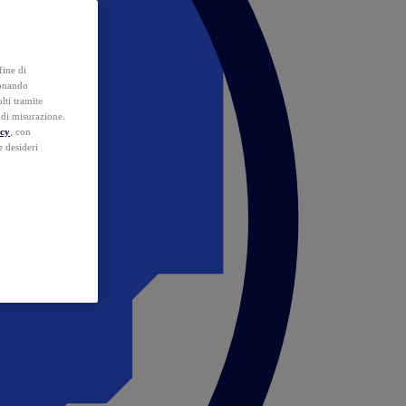
fine di
ionando
lti tramite
e di misurazione.
icy
, con
e desideri