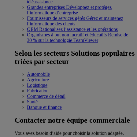
téléassistance
Grandes entreprises
Développez et protégez
l’informatique d’entreprise
Fournisseurs de services gérés
Gérez et maintenez
l’informatique des clients
OEM
Rationalisez l’assistance et les opérations
Organismes à but non lucratif et éducatifs
Remise de
30 % sur la technologie TeamViewer
Selon les secteurs
Solutions populaires
triées par secteur
Automobile
Agriculture
Logistique
Fabrication
Commerce de détail
Santé
Banque et finance
Contacter notre équipe commerciale
Vous avez besoin d’aide pour choisir la solution adaptée,