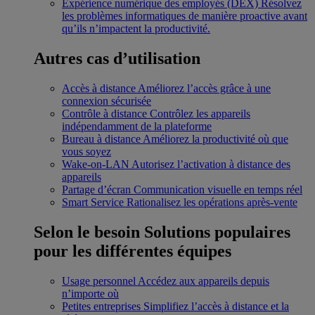
Expérience numérique des employés (DEX)
Résolvez
les problèmes informatiques de manière proactive avant
qu’ils n’impactent la productivité.
Autres cas d’utilisation
Accès à distance
Améliorez l’accès grâce à une
connexion sécurisée
Contrôle à distance
Contrôlez les appareils
indépendamment de la plateforme
Bureau à distance
Améliorez la productivité où que
vous soyez
Wake-on-LAN
Autorisez l’activation à distance des
appareils
Partage d’écran
Communication visuelle en temps réel
Smart Service
Rationalisez les opérations après-vente
Selon le besoin
Solutions populaires
pour les différentes équipes
Usage personnel
Accédez aux appareils depuis
n’importe où
Petites entreprises
Simplifiez l’accès à distance et la