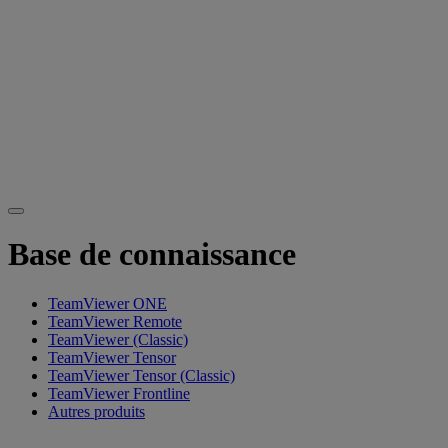
Base de connaissance
TeamViewer ONE
TeamViewer Remote
TeamViewer (Classic)
TeamViewer Tensor
TeamViewer Tensor (Classic)
TeamViewer Frontline
Autres produits