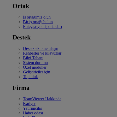
Ortak
İş ortağımız olun
Bir iş ortağı bulun
Entegrasyon iş ortakları
Destek
Destek ekibine ulaşın
Rehberler ve kılavuzlar
Bilgi Tabanı
Sistem durumu
Özel modüller
Geliştiriciler için
Topluluk
Firma
TeamViewer Hakkında
Kariyer
Yatırımcılar
Haber odası