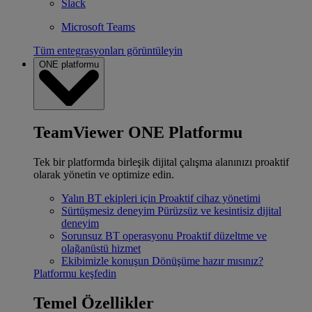
Slack
Microsoft Teams
Tüm entegrasyonları görüntüleyin
ONE platformu
TeamViewer ONE Platformu
Tek bir platformda birleşik dijital çalışma alanınızı proaktif
olarak yönetin ve optimize edin.
Yalın BT ekipleri için
Proaktif cihaz yönetimi
Sürtüşmesiz deneyim
Pürüzsüz ve kesintisiz dijital
deneyim
Sorunsuz BT operasyonu
Proaktif düzeltme ve
olağanüstü hizmet
Ekibimizle konuşun
Dönüşüme hazır mısınız?
Platformu keşfedin
Temel Özellikler