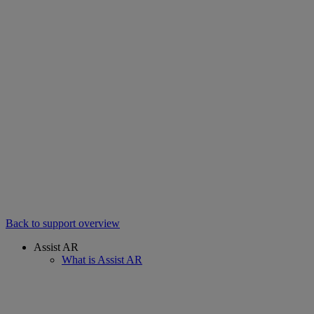
Back to support overview
Assist AR
What is Assist AR