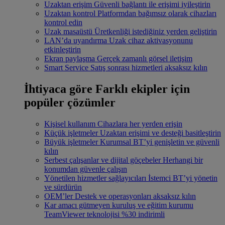
Uzaktan erişim
Güvenli bağlantı ile erişimi iyileştirin
Uzaktan kontrol
Platformdan bağımsız olarak cihazları
kontrol edin
Uzak masaüstü
Üretkenliği istediğiniz yerden geliştirin
LAN’da uyandırma
Uzak cihaz aktivasyonunu
etkinleştirin
Ekran paylaşma
Gerçek zamanlı görsel iletişim
Smart Service
Satış sonrası hizmetleri aksaksız kılın
İhtiyaca göre
Farklı ekipler için
popüler çözümler
Kişisel kullanım
Cihazlara her yerden erişin
Küçük işletmeler
Uzaktan erişimi ve desteği basitleştirin
Büyük işletmeler
Kurumsal BT’yi genişletin ve güvenli
kılın
Serbest çalışanlar ve dijital göçebeler
Herhangi bir
konumdan güvenle çalışın
Yönetilen hizmetler sağlayıcıları
İstemci BT’yi yönetin
ve sürdürün
OEM’ler
Destek ve operasyonları aksaksız kılın
Kar amacı gütmeyen kuruluş ve eğitim kurumu
TeamViewer teknolojisi %30 indirimli