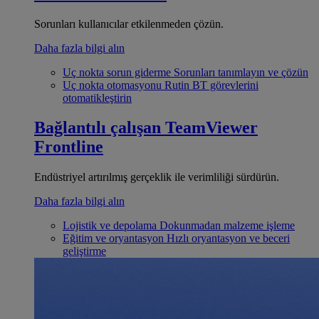
Sorunları kullanıcılar etkilenmeden çözün.
Daha fazla bilgi alın
Uç nokta sorun giderme
Sorunları tanımlayın ve çözün
Uç nokta otomasyonu
Rutin BT görevlerini
otomatikleştirin
Bağlantılı çalışan
TeamViewer
Frontline
Endüstriyel artırılmış gerçeklik ile verimliliği sürdürün.
Daha fazla bilgi alın
Lojistik ve depolama
Dokunmadan malzeme işleme
Eğitim ve oryantasyon
Hızlı oryantasyon ve beceri
geliştirme