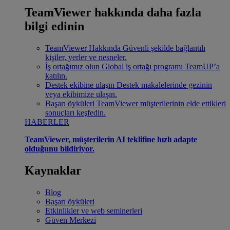
TeamViewer hakkında daha fazla
bilgi edinin
TeamViewer Hakkında
Güvenli şekilde bağlantılı
kişiler, yerler ve nesneler.
İş ortağımız olun
Global iş ortağı programı TeamUP’a
katılın.
Destek ekibine ulaşın
Destek makalelerinde gezinin
veya ekibimize ulaşın.
Başarı öyküleri
TeamViewer müşterilerinin elde ettikleri
sonuçları keşfedin.
HABERLER
TeamViewer, müşterilerin AI teklifine hızlı adapte
olduğunu bildiriyor.
Kaynaklar
Blog
Başarı öyküleri
Etkinlikler ve web seminerleri
Güven Merkezi