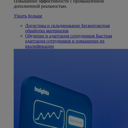
Повышение эффективности с промышленной
дополненной реальностью.
Узнать больше
Логистика и складирование
Бесконтактная
обработка материалов
Обучение и адаптация сотрудников
Быстрая
адаптация сотрудников и повышение их
квалификации