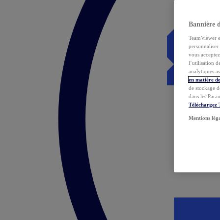
Bannière 
TeamViewer et 
personnaliser 
vous acceptez 
l’utilisation 
analytiques as
en matière de
de stockage d
dans les Para
Téléchargez
Mentions lég