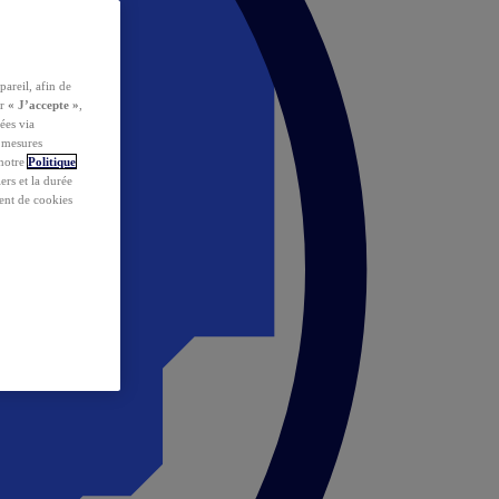
pareil, afin de
ur
« J’accepte »
,
ées via
s mesures
 notre
Politique
iers et la durée
ent de cookies