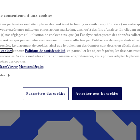
de consentement aux cookies
ses partenaires souhaitent placer des cookies et technologies similaires (« Cookie ») sur votre ap
votre expérience utilisateur et nos actions marketing, ainsi qu’à des fins d’analyse. En cliquant s
(i) nos réglages et l’utilisation de cookies ainsi que (ii) l’analyse subséquente des données collect
de cookies, qui peuvent être associées aux données collectées par l’utilisation de nos produits et le
sociées. Le placement de cookies, ainsi que le traitement des données sont décrits en détails dans
 cookies
et notre
Politique de confidentialité
, en particulier les objectifs précis, les destinataires t
es cookies. Si vous souhaitez choisir vous-même vos préférences, vous pouvez adapter le placem
mètres des cookies.
 TeamViewer
Mentions légales
ales
Paramètres des cookies
Autoriser tous les cookies