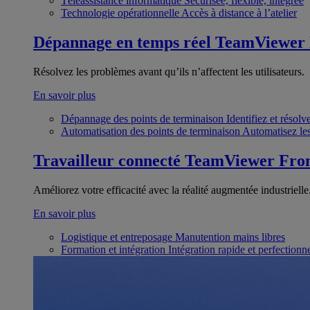
Téléassistance informatique
Sécurisée, flexible, intégrée
Technologie opérationnelle
Accès à distance à l’atelier
Dépannage en temps réel
TeamViewer
Résolvez les problèmes avant qu’ils n’affectent les utilisateurs.
En savoir plus
Dépannage des points de terminaison
Identifiez et résol
Automatisation des points de terminaison
Automatisez les
Travailleur connecté
TeamViewer Fron
Améliorez votre efficacité avec la réalité augmentée industrielle
En savoir plus
Logistique et entreposage
Manutention mains libres
Formation et intégration
Intégration rapide et perfection