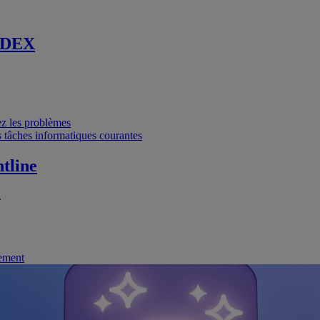
 DEX
vez les problèmes
 tâches informatiques courantes
tline
.
nement