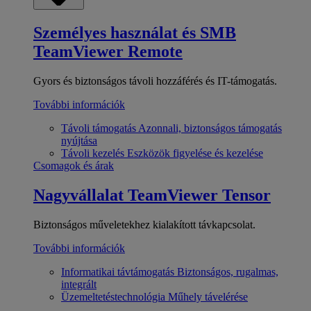
Személyes használat és SMB
TeamViewer Remote
Gyors és biztonságos távoli hozzáférés és IT-támogatás.
További információk
Távoli támogatás
Azonnali, biztonságos támogatás
nyújtása
Távoli kezelés
Eszközök figyelése és kezelése
Csomagok és árak
Nagyvállalat
TeamViewer Tensor
Biztonságos műveletekhez kialakított távkapcsolat.
További információk
Informatikai távtámogatás
Biztonságos, rugalmas,
integrált
Üzemeltetéstechnológia
Műhely távelérése