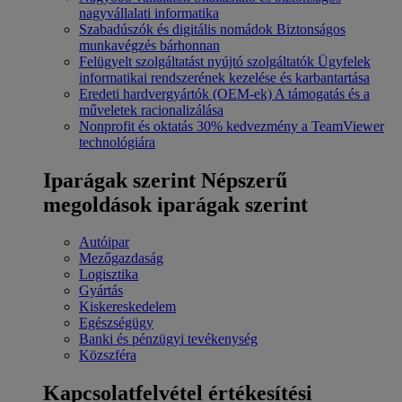
nagyvállalati informatika
Szabadúszók és digitális nomádok
Biztonságos
munkavégzés bárhonnan
Felügyelt szolgáltatást nyújtó szolgáltatók
Ügyfelek
informatikai rendszerének kezelése és karbantartása
Eredeti hardvergyártók (OEM-ek)
A támogatás és a
műveletek racionalizálása
Nonprofit és oktatás
30% kedvezmény a TeamViewer
technológiára
Iparágak szerint
Népszerű
megoldások iparágak szerint
Autóipar
Mezőgazdaság
Logisztika
Gyártás
Kiskereskedelem
Egészségügy
Banki és pénzügyi tevékenység
Közszféra
Kapcsolatfelvétel értékesítési