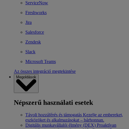
ServiceNow
Freshworks
Jira
Salesforce
Zendesk
Slack
Microsoft Teams
Az összes integráció megtekintése
Megoldások
Népszerű használati esetek
Távoli hozzáférés és támogatás
Kezelje az embereket,
eszközöket és alkalmazásokat – bárhonnan.
Digitális munkavállalói élmény (DEX)
Proaktívan