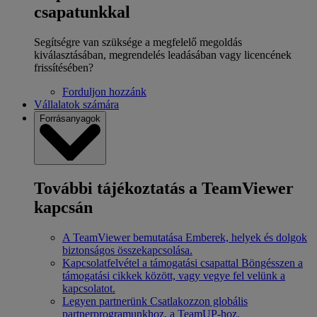
csapatunkkal
Segítségre van szüksége a megfelelő megoldás
kiválasztásában, megrendelés leadásában vagy licencének
frissítésében?
Forduljon hozzánk
Vállalatok számára
Forrásanyagok
További tájékoztatás a TeamViewer
kapcsán
A TeamViewer bemutatása
Emberek, helyek és dolgok
biztonságos összekapcsolása.
Kapcsolatfelvétel a támogatási csapattal
Böngésszen a
támogatási cikkek között, vagy vegye fel velünk a
kapcsolatot.
Legyen partnerünk
Csatlakozzon globális
partnerprogramunkhoz, a TeamUP-hoz.