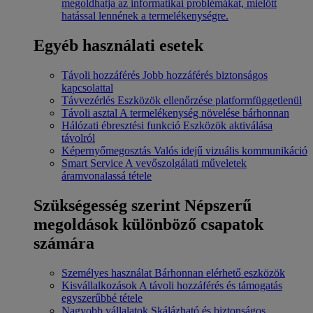
megoldhatja az informatikai problémákat, mielőtt
hatással lennének a termelékenységre.
Egyéb használati esetek
Távoli hozzáférés
Jobb hozzáférés biztonságos
kapcsolattal
Távvezérlés
Eszközök ellenőrzése platformfüggetlenül
Távoli asztal
A termelékenység növelése bárhonnan
Hálózati ébresztési funkció
Eszközök aktiválása
távolról
Képernyőmegosztás
Valós idejű vizuális kommunikáció
Smart Service
A vevőszolgálati műveletek
áramvonalassá tétele
Szükségesség szerint
Népszerű
megoldások különböző csapatok
számára
Személyes használat
Bárhonnan elérhető eszközök
Kisvállalkozások
A távoli hozzáférés és támogatás
egyszerűbbé tétele
Nagyobb vállalatok
Skálázható és biztonságos