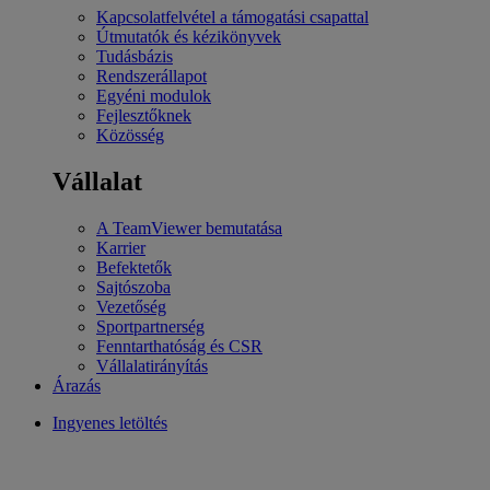
Kapcsolatfelvétel a támogatási csapattal
Útmutatók és kézikönyvek
Tudásbázis
Rendszerállapot
Egyéni modulok
Fejlesztőknek
Közösség
Vállalat
A TeamViewer bemutatása
Karrier
Befektetők
Sajtószoba
Vezetőség
Sportpartnerség
Fenntarthatóság és CSR
Vállalatirányítás
Árazás
Ingyenes letöltés