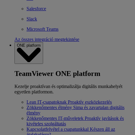
Salesforce
Slack
Microsoft Teams
Az összes integráció megtekintése
ONE platform
TeamViewer ONE platform
Kezelje proaktívan és optimalizálja digitális munkahelyét
egyetlen platformon.
Lean IT-csapatoknak
Proaktív eszközkezelés
Zökkenőmentes élmény
Sima és zavartalan digitális
élmény
Zökkenőmentes IT-műveletek
Proaktív javítások és
kivételes szolgáltatás
Kapcsolatfelvétel a csapatunkkal
Készen áll az
átalakulásra?