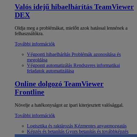
Valós idejű hibaelhárítás
TeamViewer
DEX
Oldja meg a problémákat, mielőtt azok hatással lennének a
felhasználókra.
További információk
Végponti hibaelhárítás
Problémák azonosítása és
megoldása
Végponti automatizálás
Rendszeres informatikai
feladatok automatizálása
Online dolgozó
TeamViewer
Frontline
Növelje a hatékonyságot az ipari kiterjesztett valósággal.
További információk
Logisztika és raktározás
Kézmentes anyagmozgatás
Képzés és betanítás
Gyors betanítás és továbbképzés