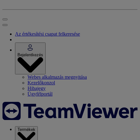
Az értékesítési csapat felkeresése
Bejelentkezés
Webes alkalmazás megnyitása
Kezelőkonzol
Hibajegy
Ügyfélportál
Termékek