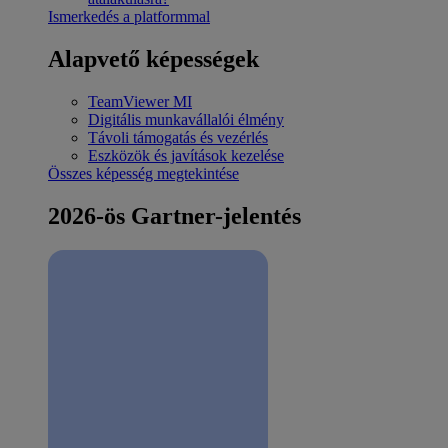
Ismerkedés a platformmal
Alapvető képességek
TeamViewer MI
Digitális munkavállalói élmény
Távoli támogatás és vezérlés
Eszközök és javítások kezelése
Összes képesség megtekintése
2026-ös Gartner-jelentés