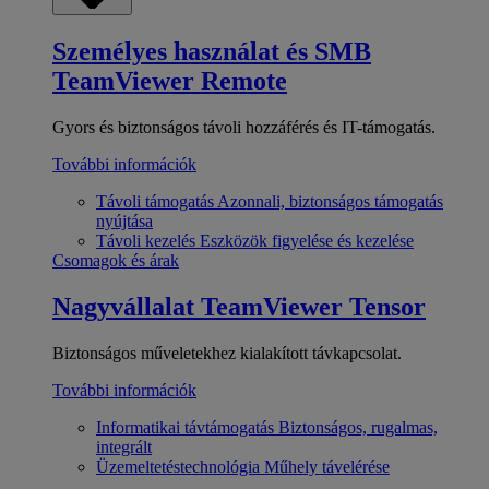
Személyes használat és SMB
TeamViewer Remote
Gyors és biztonságos távoli hozzáférés és IT-támogatás.
További információk
Távoli támogatás
Azonnali, biztonságos támogatás
nyújtása
Távoli kezelés
Eszközök figyelése és kezelése
Csomagok és árak
Nagyvállalat
TeamViewer Tensor
Biztonságos műveletekhez kialakított távkapcsolat.
További információk
Informatikai távtámogatás
Biztonságos, rugalmas,
integrált
Üzemeltetéstechnológia
Műhely távelérése