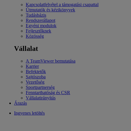
Kapcsolatfelvétel a támogatási csapattal
Útmutatók és kézikönyvek
Tudásbázis
Rendszerállapot
Egyéni modulok
Fejlesztőknek
Közösség
Vállalat
A TeamViewer bemutatása
Karrier
Befektetők
Sajtószoba
Vezetőség
Sportpartnerség
Fenntarthatóság és CSR
Vállalatirányítás
Árazás
Ingyenes letöltés