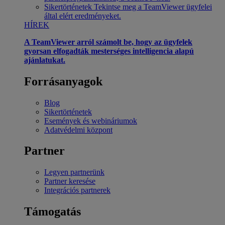
Sikertörténetek
Tekintse meg a TeamViewer ügyfelei
által elért eredményeket.
HÍREK
A TeamViewer arról számolt be, hogy az ügyfelek
gyorsan elfogadták mesterséges intelligencia alapú
ajánlatukat.
Forrásanyagok
Blog
Sikertörténetek
Események és webináriumok
Adatvédelmi központ
Partner
Legyen partnerünk
Partner keresése
Integrációs partnerek
Támogatás