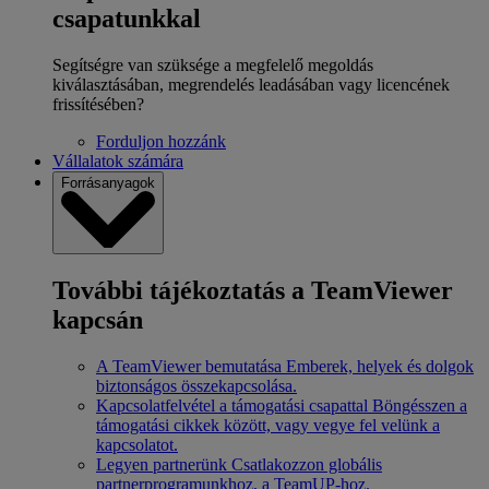
csapatunkkal
Segítségre van szüksége a megfelelő megoldás
kiválasztásában, megrendelés leadásában vagy licencének
frissítésében?
Forduljon hozzánk
Vállalatok számára
Forrásanyagok
További tájékoztatás a TeamViewer
kapcsán
A TeamViewer bemutatása
Emberek, helyek és dolgok
biztonságos összekapcsolása.
Kapcsolatfelvétel a támogatási csapattal
Böngésszen a
támogatási cikkek között, vagy vegye fel velünk a
kapcsolatot.
Legyen partnerünk
Csatlakozzon globális
partnerprogramunkhoz, a TeamUP-hoz.