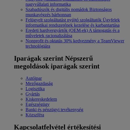
nagyvállalati informatika
Szabadúszók és digitális nomádok
Biztonságos
munkavégzés bárhonnan
Felügyelt szolgáltatást nyújtó szolgáltatók
Ügyfelek
informatikai rendszerének kezelése és karbantartása
Eredeti hardvergyártók (OEM-ek)
A támogatás és a
műveletek racionalizálása
Nonprofit és oktatás
30% kedvezmény a TeamViewer
technológiára
Iparágak szerint
Népszerű
megoldások iparágak szerint
Autóipar
Mezőgazdaság
Logisztika
Gyártás
Kiskereskedelem
Egészségügy
Banki és pénzügyi tevékenység
Közszféra
Kapcsolatfelvétel értékesítési