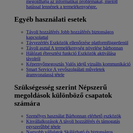
megoldhatja az informatikai problémákat, mielőtt
hatással lennének a termelékenységre.
Egyéb használati esetek
Távoli hozzáférés
Jobb hozzáférés biztonságos
kapcsolattal
Távvezérlés
Eszközök ellenőrzése platformfüggetlenül
Távoli asztal
A termelékenység növelése bárhonnan
Hálózati ébresztési funkció
Eszközök aktiválása
távolról
Képernyőmegosztás
Valós idejű vizuális kommunikáció
Smart Service
A vevőszolgálati műveletek
áramvonalassá tétele
Szükségesség szerint
Népszerű
megoldások különböző csapatok
számára
Személyes használat
Bárhonnan elérhető eszközök
Kisvállalkozások
A távoli hozzáférés és támogatás
egyszerűbbé tétele
Nagyobb vállalatok
Skálázható és biztonságos