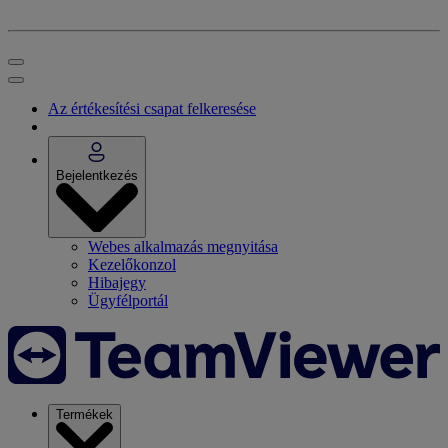
Az értékesítési csapat felkeresése
Bejelentkezés
Webes alkalmazás megnyitása
Kezelőkonzol
Hibajegy
Ügyfélportál
Termékek