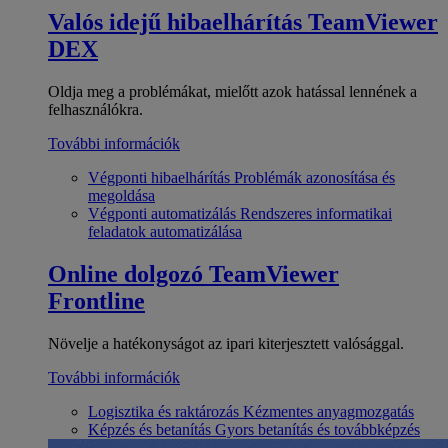
Valós idejű hibaelhárítás
TeamViewer
DEX
Oldja meg a problémákat, mielőtt azok hatással lennének a
felhasználókra.
További információk
Végponti hibaelhárítás
Problémák azonosítása és
megoldása
Végponti automatizálás
Rendszeres informatikai
feladatok automatizálása
Online dolgozó
TeamViewer
Frontline
Növelje a hatékonyságot az ipari kiterjesztett valósággal.
További információk
Logisztika és raktározás
Kézmentes anyagmozgatás
Képzés és betanítás
Gyors betanítás és továbbképzés