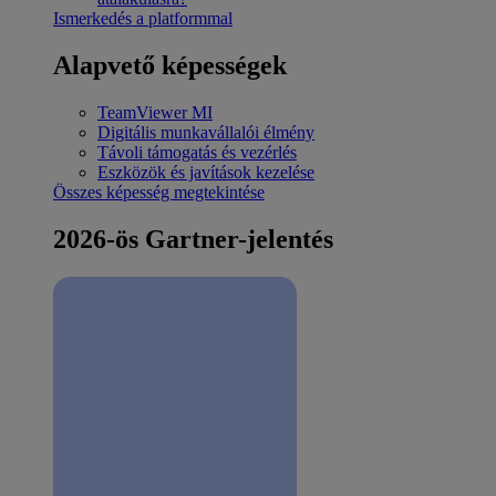
Ismerkedés a platformmal
Alapvető képességek
TeamViewer MI
Digitális munkavállalói élmény
Távoli támogatás és vezérlés
Eszközök és javítások kezelése
Összes képesség megtekintése
2026-ös Gartner-jelentés