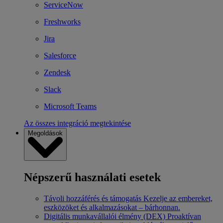
ServiceNow
Freshworks
Jira
Salesforce
Zendesk
Slack
Microsoft Teams
Az összes integráció megtekintése
Megoldások
Népszerű használati esetek
Távoli hozzáférés és támogatás
Kezelje az embereket,
eszközöket és alkalmazásokat – bárhonnan.
Digitális munkavállalói élmény (DEX)
Proaktívan