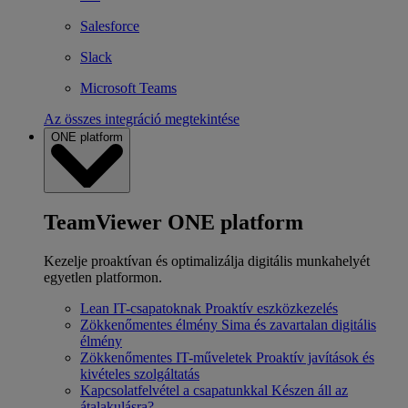
Salesforce
Slack
Microsoft Teams
Az összes integráció megtekintése
ONE platform
TeamViewer ONE platform
Kezelje proaktívan és optimalizálja digitális munkahelyét
egyetlen platformon.
Lean IT-csapatoknak
Proaktív eszközkezelés
Zökkenőmentes élmény
Sima és zavartalan digitális
élmény
Zökkenőmentes IT-műveletek
Proaktív javítások és
kivételes szolgáltatás
Kapcsolatfelvétel a csapatunkkal
Készen áll az
átalakulásra?