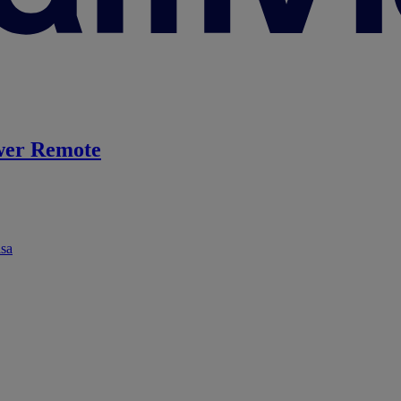
er Remote
ása