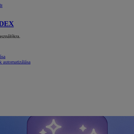
lt
 DEX
asználókra.
ása
k automatizálása