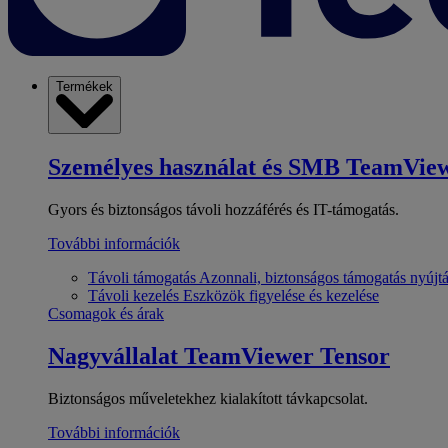
Termékek
Személyes használat és SMB
TeamView
Gyors és biztonságos távoli hozzáférés és IT-támogatás.
További információk
Távoli támogatás
Azonnali, biztonságos támogatás nyújt
Távoli kezelés
Eszközök figyelése és kezelése
Csomagok és árak
Nagyvállalat
TeamViewer Tensor
Biztonságos műveletekhez kialakított távkapcsolat.
További információk