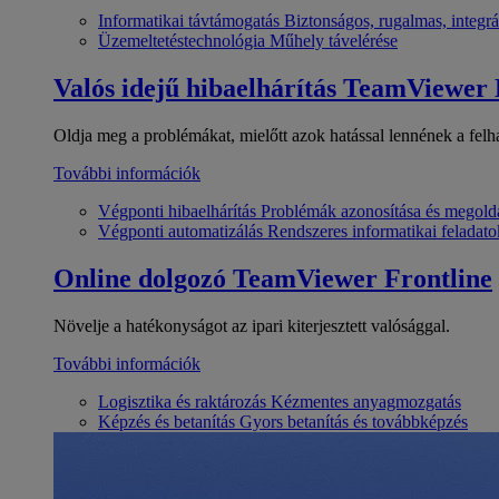
Informatikai távtámogatás
Biztonságos, rugalmas, integrá
Üzemeltetéstechnológia
Műhely távelérése
Valós idejű hibaelhárítás
TeamViewer
Oldja meg a problémákat, mielőtt azok hatással lennének a felh
További információk
Végponti hibaelhárítás
Problémák azonosítása és megold
Végponti automatizálás
Rendszeres informatikai feladato
Online dolgozó
TeamViewer Frontline
Növelje a hatékonyságot az ipari kiterjesztett valósággal.
További információk
Logisztika és raktározás
Kézmentes anyagmozgatás
Képzés és betanítás
Gyors betanítás és továbbképzés