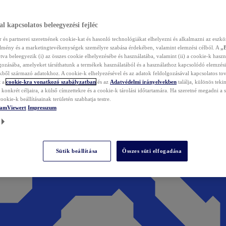
l kapcsolatos beleegyezési fejléc
és partnerei szeretnének cookie-kat és hasonló technológiákat elhelyezni és alkalmazni az eszkö
élmény és a marketingtevékenységek személyre szabása érdekében, valamint elemzési célból. A
„
tva beleegyezik (i) az összes cookie elhelyezésébe és használatába, valamint (ii) a cookie-k haszn
gozásába, amelyeket társíthatunk a termékek használatából és a használathoz kapcsolódó elemzési
ből származó adatokhoz. A cookie-k elhelyezésével és az adatok feldolgozásával kapcsolatos to
t a
cookie-kra vonatkozó szabályzatban
és az
Adatvédelmi irányelvekben
találja, különös tekin
konkrét céljaira, a külső címzettekre és a cookie-k tárolási időtartamára. Ha szeretné megadni a saj
ookie-k beállításainak területén szabhatja testre.
TeamViewert
Impresszum
Sütik beállítása
Összes süti elfogadása