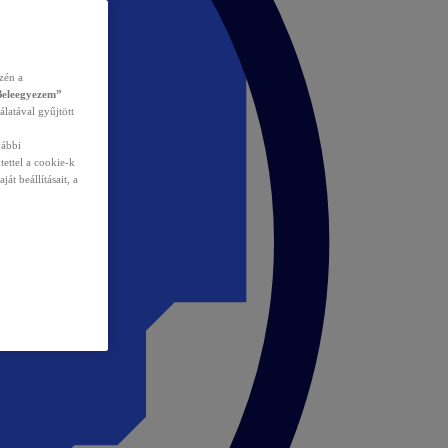
zén a
Beleegyezem”
álatával gyűjtött
vábbi
tettel a cookie-k
át beállításait, a