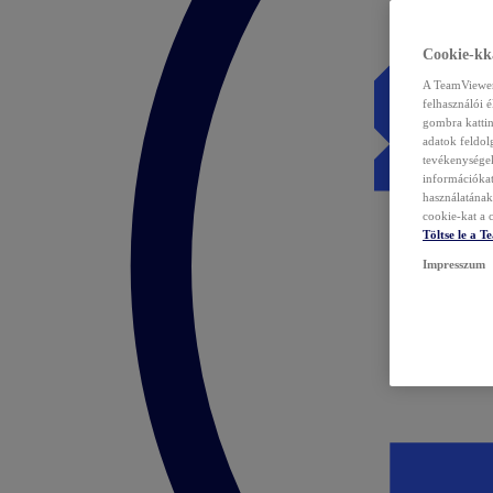
Cookie-kka
A TeamViewer 
felhasználói 
gombra kattin
adatok feldol
tevékenységek
információka
használatának 
cookie-kat a c
Töltse le a 
Impresszum