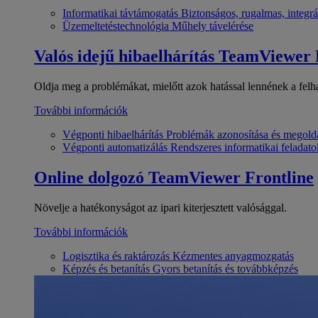
Informatikai távtámogatás
Biztonságos, rugalmas, integrá
Üzemeltetéstechnológia
Műhely távelérése
Valós idejű hibaelhárítás
TeamViewer
Oldja meg a problémákat, mielőtt azok hatással lennének a felh
További információk
Végponti hibaelhárítás
Problémák azonosítása és megold
Végponti automatizálás
Rendszeres informatikai feladato
Online dolgozó
TeamViewer Frontline
Növelje a hatékonyságot az ipari kiterjesztett valósággal.
További információk
Logisztika és raktározás
Kézmentes anyagmozgatás
Képzés és betanítás
Gyors betanítás és továbbképzés