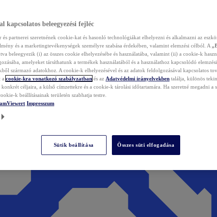
l kapcsolatos beleegyezési fejléc
és partnerei szeretnének cookie-kat és hasonló technológiákat elhelyezni és alkalmazni az eszkö
élmény és a marketingtevékenységek személyre szabása érdekében, valamint elemzési célból. A
„
tva beleegyezik (i) az összes cookie elhelyezésébe és használatába, valamint (ii) a cookie-k haszn
gozásába, amelyeket társíthatunk a termékek használatából és a használathoz kapcsolódó elemzési
ből származó adatokhoz. A cookie-k elhelyezésével és az adatok feldolgozásával kapcsolatos to
t a
cookie-kra vonatkozó szabályzatban
és az
Adatvédelmi irányelvekben
találja, különös tekin
konkrét céljaira, a külső címzettekre és a cookie-k tárolási időtartamára. Ha szeretné megadni a saj
ookie-k beállításainak területén szabhatja testre.
TeamViewert
Impresszum
Sütik beállítása
Összes süti elfogadása