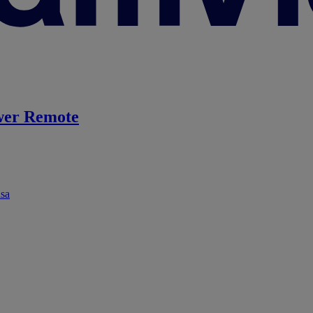
er Remote
ása