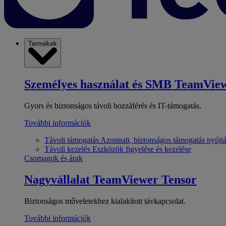
Termékek
Személyes használat és SMB
TeamView
Gyors és biztonságos távoli hozzáférés és IT-támogatás.
További információk
Távoli támogatás
Azonnali, biztonságos támogatás nyújt
Távoli kezelés
Eszközök figyelése és kezelése
Csomagok és árak
Nagyvállalat
TeamViewer Tensor
Biztonságos műveletekhez kialakított távkapcsolat.
További információk