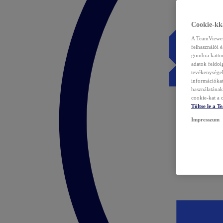
Cookie-kka
A TeamViewer 
felhasználói 
gombra kattin
adatok feldol
tevékenységek
információka
használatának 
cookie-kat a c
Töltse le a 
Impresszum