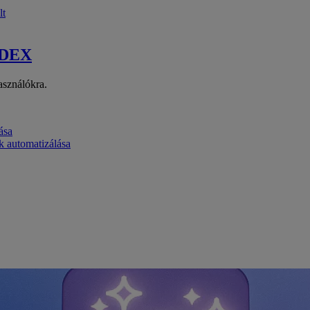
lt
 DEX
asználókra.
ása
k automatizálása