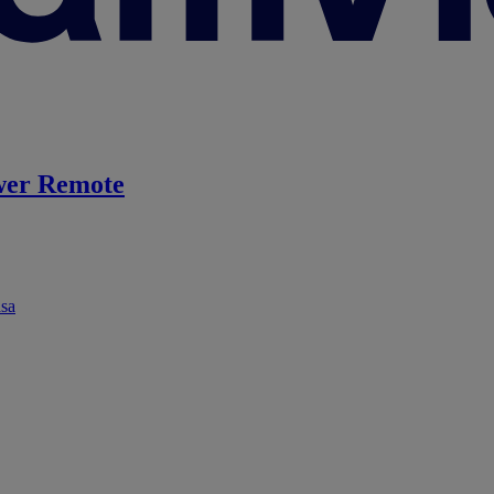
er Remote
ása