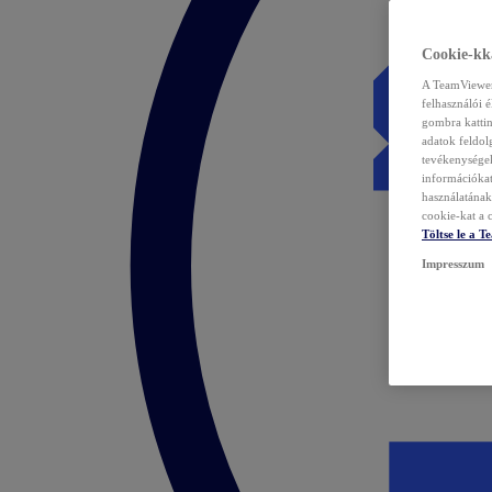
Cookie-kka
A TeamViewer 
felhasználói 
gombra kattin
adatok feldol
tevékenységek
információka
használatának 
cookie-kat a c
Töltse le a 
Impresszum