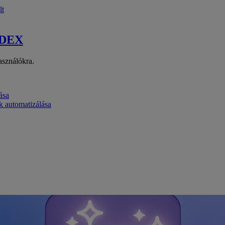
lt
 DEX
asználókra.
ása
k automatizálása