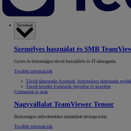
Termékek
Személyes használat és SMB
TeamView
Gyors és biztonságos távoli hozzáférés és IT-támogatás.
További információk
Távoli támogatás
Azonnali, biztonságos támogatás nyújt
Távoli kezelés
Eszközök figyelése és kezelése
Csomagok és árak
Nagyvállalat
TeamViewer Tensor
Biztonságos műveletekhez kialakított távkapcsolat.
További információk