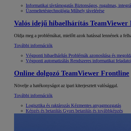
Informatikai távtámogatás
Biztonságos, rugalmas, integrá
Üzemeltetéstechnológia
Műhely távelérése
Valós idejű hibaelhárítás
TeamViewer
Oldja meg a problémákat, mielőtt azok hatással lennének a felh
További információk
Végponti hibaelhárítás
Problémák azonosítása és megold
Végponti automatizálás
Rendszeres informatikai feladato
Online dolgozó
TeamViewer Frontline
Növelje a hatékonyságot az ipari kiterjesztett valósággal.
További információk
Logisztika és raktározás
Kézmentes anyagmozgatás
Képzés és betanítás
Gyors betanítás és továbbképzés