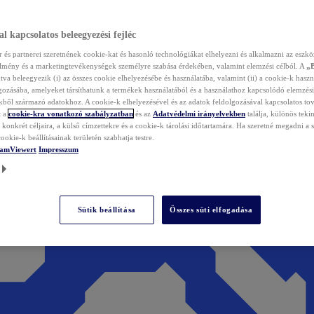
l kapcsolatos beleegyezési fejléc
és partnerei szeretnének cookie-kat és hasonló technológiákat elhelyezni és alkalmazni az eszkö
élmény és a marketingtevékenységek személyre szabása érdekében, valamint elemzési célból. A
„
tva beleegyezik (i) az összes cookie elhelyezésébe és használatába, valamint (ii) a cookie-k haszn
gozásába, amelyeket társíthatunk a termékek használatából és a használathoz kapcsolódó elemzési
ből származó adatokhoz. A cookie-k elhelyezésével és az adatok feldolgozásával kapcsolatos to
t a
cookie-kra vonatkozó szabályzatban
és az
Adatvédelmi irányelvekben
találja, különös tekin
konkrét céljaira, a külső címzettekre és a cookie-k tárolási időtartamára. Ha szeretné megadni a saj
ookie-k beállításainak területén szabhatja testre.
TeamViewert
Impresszum
Sütik beállítása
Összes süti elfogadása