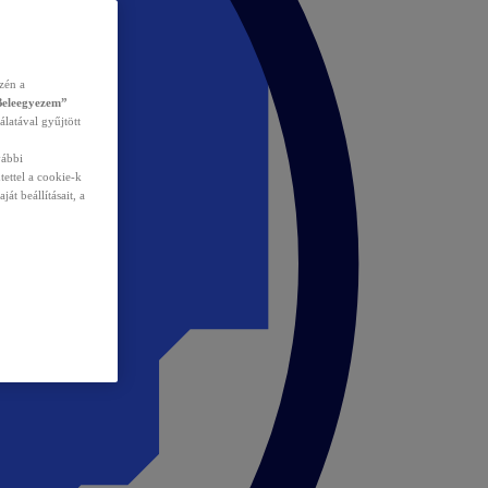
zén a
Beleegyezem”
álatával gyűjtött
vábbi
tettel a cookie-k
át beállításait, a