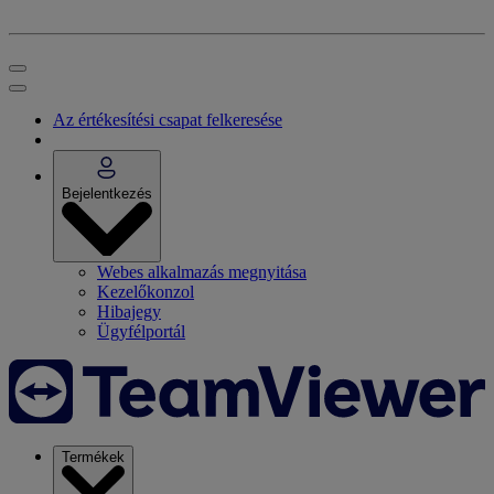
Az értékesítési csapat felkeresése
Bejelentkezés
Webes alkalmazás megnyitása
Kezelőkonzol
Hibajegy
Ügyfélportál
Termékek