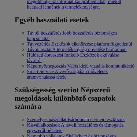
megoldhatja az informatikai problémákat, mielőtt
hatással lennének a termelékenységre.
Egyéb használati esetek
Távoli hozzáférés
Jobb hozzáférés biztonságos
kapcsolattal
Távvezérlés
Eszközök ellenőrzése platformfüggetlenül
Távoli asztal
A termelékenység növelése bárhonnan
Hálózati ébresztési funkció
Eszközök aktiválása
távolról
Képernyőmegosztás
Valós idejű vizuális kommunikáció
Smart Service
A vevőszolgálati műveletek
áramvonalassá tétele
Szükségesség szerint
Népszerű
megoldások különböző csapatok
számára
Személyes használat
Bárhonnan elérhető eszközök
Kisvállalkozások
A távoli hozzáférés és támogatás
egyszerűbbé tétele
Nagyobb vállalatok
Skálázható és biztonságos