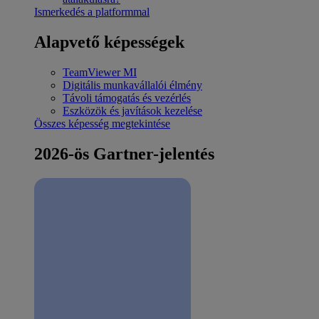
Ismerkedés a platformmal
Alapvető képességek
TeamViewer MI
Digitális munkavállalói élmény
Távoli támogatás és vezérlés
Eszközök és javítások kezelése
Összes képesség megtekintése
2026-ös Gartner-jelentés