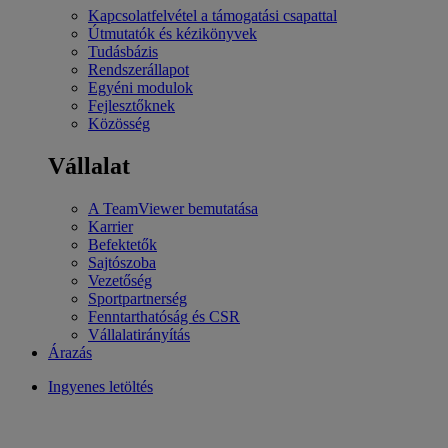
Kapcsolatfelvétel a támogatási csapattal
Útmutatók és kézikönyvek
Tudásbázis
Rendszerállapot
Egyéni modulok
Fejlesztőknek
Közösség
Vállalat
A TeamViewer bemutatása
Karrier
Befektetők
Sajtószoba
Vezetőség
Sportpartnerség
Fenntarthatóság és CSR
Vállalatirányítás
Árazás
Ingyenes letöltés