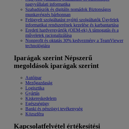
nagyvállalati informatika
Szabadúszók és digitális nomádok
Biztonságos
munkavégzés bárhonnan
Felügyelt szolgáltatást nyújtó szolgáltatók
Ügyfelek
informatikai rendszerének kezelése és karbantartása
Eredeti hardvergyártók (OEM-ek)
A támogatás és a
műveletek racionalizálása
Nonprofit és oktatás
30% kedvezmény a TeamViewer
technológiára
Iparágak szerint
Népszerű
megoldások iparágak szerint
Autóipar
Mezőgazdaság
Logisztika
Gyártás
Kiskereskedelem
Egészségügy
Banki és pénzügyi tevékenység
Közszféra
Kapcsolatfelvétel értékesítési