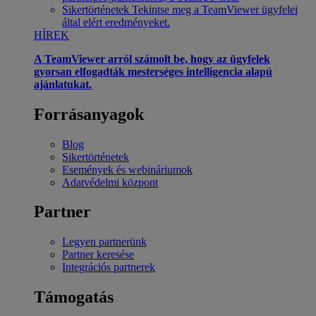
Sikertörténetek
Tekintse meg a TeamViewer ügyfelei
által elért eredményeket.
HÍREK
A TeamViewer arról számolt be, hogy az ügyfelek
gyorsan elfogadták mesterséges intelligencia alapú
ajánlatukat.
Forrásanyagok
Blog
Sikertörténetek
Események és webináriumok
Adatvédelmi központ
Partner
Legyen partnerünk
Partner keresése
Integrációs partnerek
Támogatás