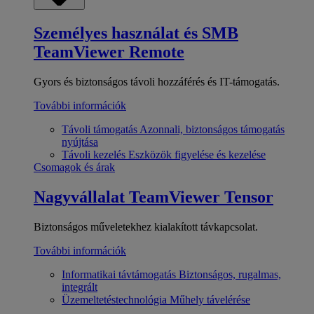
Személyes használat és SMB
TeamViewer Remote
Gyors és biztonságos távoli hozzáférés és IT-támogatás.
További információk
Távoli támogatás
Azonnali, biztonságos támogatás
nyújtása
Távoli kezelés
Eszközök figyelése és kezelése
Csomagok és árak
Nagyvállalat
TeamViewer Tensor
Biztonságos műveletekhez kialakított távkapcsolat.
További információk
Informatikai távtámogatás
Biztonságos, rugalmas,
integrált
Üzemeltetéstechnológia
Műhely távelérése