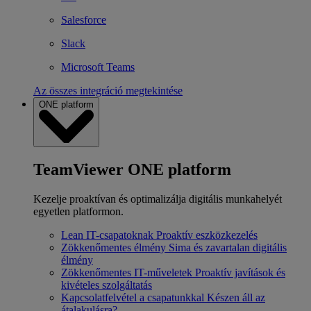
Salesforce
Slack
Microsoft Teams
Az összes integráció megtekintése
ONE platform
TeamViewer ONE platform
Kezelje proaktívan és optimalizálja digitális munkahelyét
egyetlen platformon.
Lean IT-csapatoknak
Proaktív eszközkezelés
Zökkenőmentes élmény
Sima és zavartalan digitális
élmény
Zökkenőmentes IT-műveletek
Proaktív javítások és
kivételes szolgáltatás
Kapcsolatfelvétel a csapatunkkal
Készen áll az
átalakulásra?