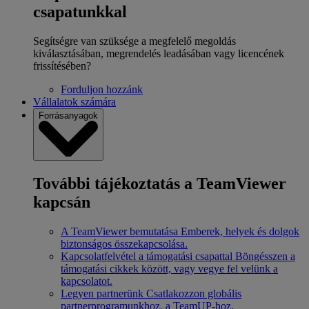
csapatunkkal
Segítségre van szüksége a megfelelő megoldás
kiválasztásában, megrendelés leadásában vagy licencének
frissítésében?
Forduljon hozzánk
Vállalatok számára
Forrásanyagok
További tájékoztatás a TeamViewer
kapcsán
A TeamViewer bemutatása
Emberek, helyek és dolgok
biztonságos összekapcsolása.
Kapcsolatfelvétel a támogatási csapattal
Böngésszen a
támogatási cikkek között, vagy vegye fel velünk a
kapcsolatot.
Legyen partnerünk
Csatlakozzon globális
partnerprogramunkhoz, a TeamUP-hoz.