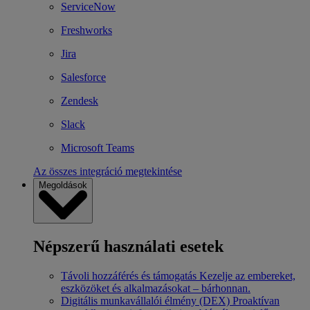
ServiceNow
Freshworks
Jira
Salesforce
Zendesk
Slack
Microsoft Teams
Az összes integráció megtekintése
Megoldások
Népszerű használati esetek
Távoli hozzáférés és támogatás
Kezelje az embereket,
eszközöket és alkalmazásokat – bárhonnan.
Digitális munkavállalói élmény (DEX)
Proaktívan