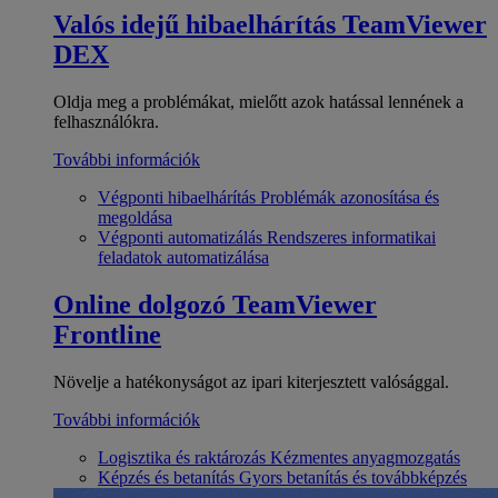
Valós idejű hibaelhárítás
TeamViewer
DEX
Oldja meg a problémákat, mielőtt azok hatással lennének a
felhasználókra.
További információk
Végponti hibaelhárítás
Problémák azonosítása és
megoldása
Végponti automatizálás
Rendszeres informatikai
feladatok automatizálása
Online dolgozó
TeamViewer
Frontline
Növelje a hatékonyságot az ipari kiterjesztett valósággal.
További információk
Logisztika és raktározás
Kézmentes anyagmozgatás
Képzés és betanítás
Gyors betanítás és továbbképzés