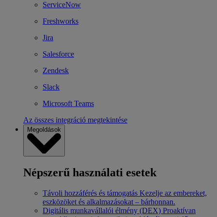
ServiceNow
Freshworks
Jira
Salesforce
Zendesk
Slack
Microsoft Teams
Az összes integráció megtekintése
Megoldások
Népszerű használati esetek
Távoli hozzáférés és támogatás
Kezelje az embereket,
eszközöket és alkalmazásokat – bárhonnan.
Digitális munkavállalói élmény (DEX)
Proaktívan