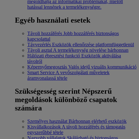
megoldhatja az informatikai problémákat, mielőtt
hatással lennének a termelékenységre.
Egyéb használati esetek
Távoli hozzáférés
Jobb hozzáférés biztonságos
kapcsolattal
Távvezérlés
Eszközök ellenőrzése platformfüggetlenül
Távoli asztal
A termelékenység növelése bárhonnan
Hálózati ébresztési funkció
Eszközök aktiválása
távolról
Képernyőmegosztás
Valós idejű vizuális kommunikáció
Smart Service
A vevőszolgálati műveletek
áramvonalassá tétele
Szükségesség szerint
Népszerű
megoldások különböző csapatok
számára
Személyes használat
Bárhonnan elérhető eszközök
Kisvállalkozások
A távoli hozzáférés és támogatás
egyszerűbbé tétele
Nagyobb vállalatok
Skálázható és biztonságos