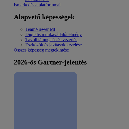
Ismerkedés a platformmal
Alapvető képességek
TeamViewer MI
Digitális munkavállalói élmény
Távoli támogatás és vezérlés
Eszközök és javítások kezelése
Összes képesség megtekintése
2026-ös Gartner-jelentés