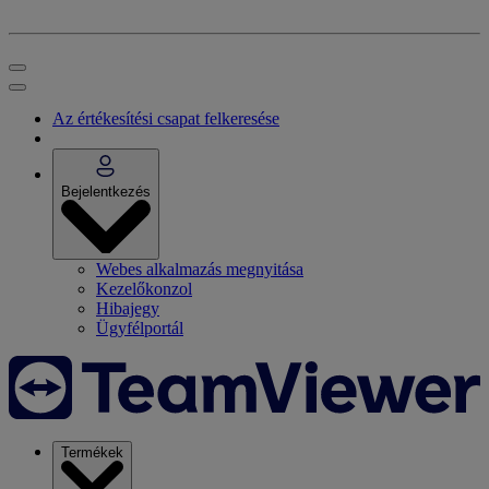
Az értékesítési csapat felkeresése
Bejelentkezés
Webes alkalmazás megnyitása
Kezelőkonzol
Hibajegy
Ügyfélportál
Termékek