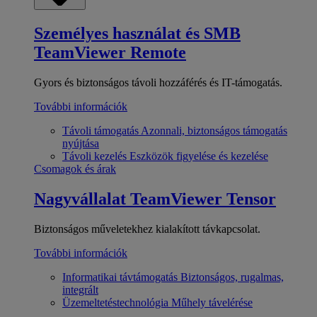
Személyes használat és SMB
TeamViewer Remote
Gyors és biztonságos távoli hozzáférés és IT-támogatás.
További információk
Távoli támogatás
Azonnali, biztonságos támogatás
nyújtása
Távoli kezelés
Eszközök figyelése és kezelése
Csomagok és árak
Nagyvállalat
TeamViewer Tensor
Biztonságos műveletekhez kialakított távkapcsolat.
További információk
Informatikai távtámogatás
Biztonságos, rugalmas,
integrált
Üzemeltetéstechnológia
Műhely távelérése