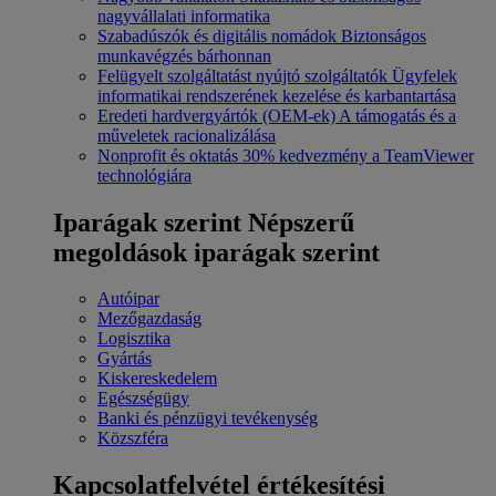
nagyvállalati informatika
Szabadúszók és digitális nomádok
Biztonságos
munkavégzés bárhonnan
Felügyelt szolgáltatást nyújtó szolgáltatók
Ügyfelek
informatikai rendszerének kezelése és karbantartása
Eredeti hardvergyártók (OEM-ek)
A támogatás és a
műveletek racionalizálása
Nonprofit és oktatás
30% kedvezmény a TeamViewer
technológiára
Iparágak szerint
Népszerű
megoldások iparágak szerint
Autóipar
Mezőgazdaság
Logisztika
Gyártás
Kiskereskedelem
Egészségügy
Banki és pénzügyi tevékenység
Közszféra
Kapcsolatfelvétel értékesítési