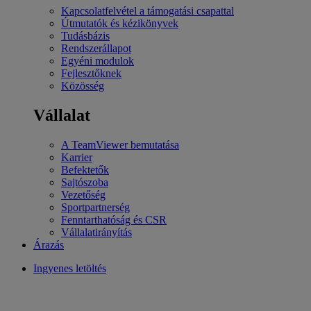
Kapcsolatfelvétel a támogatási csapattal
Útmutatók és kézikönyvek
Tudásbázis
Rendszerállapot
Egyéni modulok
Fejlesztőknek
Közösség
Vállalat
A TeamViewer bemutatása
Karrier
Befektetők
Sajtószoba
Vezetőség
Sportpartnerség
Fenntarthatóság és CSR
Vállalatirányítás
Árazás
Ingyenes letöltés