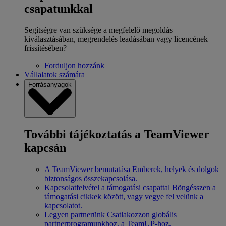
csapatunkkal
Segítségre van szüksége a megfelelő megoldás
kiválasztásában, megrendelés leadásában vagy licencének
frissítésében?
Forduljon hozzánk
Vállalatok számára
Forrásanyagok
További tájékoztatás a TeamViewer
kapcsán
A TeamViewer bemutatása
Emberek, helyek és dolgok
biztonságos összekapcsolása.
Kapcsolatfelvétel a támogatási csapattal
Böngésszen a
támogatási cikkek között, vagy vegye fel velünk a
kapcsolatot.
Legyen partnerünk
Csatlakozzon globális
partnerprogramunkhoz, a TeamUP-hoz.