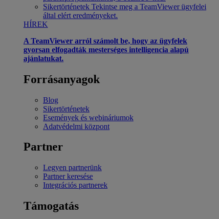
Sikertörténetek
Tekintse meg a TeamViewer ügyfelei
által elért eredményeket.
HÍREK
A TeamViewer arról számolt be, hogy az ügyfelek
gyorsan elfogadták mesterséges intelligencia alapú
ajánlatukat.
Forrásanyagok
Blog
Sikertörténetek
Események és webináriumok
Adatvédelmi központ
Partner
Legyen partnerünk
Partner keresése
Integrációs partnerek
Támogatás