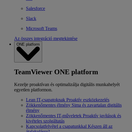
Salesforce
Slack
Microsoft Teams
Az összes integráció megtekintése
ONE platform
TeamViewer ONE platform
Kezelje proaktívan és optimalizálja digitális munkahelyét
egyetlen platformon.
Lean IT-csapatoknak
Proaktív eszközkezelés
Zökkenőmentes élmény
Sima és zavartalan digitális
élmény
Zökkenőmentes IT-műveletek
Proaktív javítások és
kivételes szolgáltatás
Kapcsolatfelvétel a csapatunkkal
Készen áll az
átalakulásra?