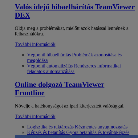
Valós idejű hibaelhárítás
TeamViewer
DEX
Oldja meg a problémákat, mielőtt azok hatással lennének a
felhasználókra.
További információk
Végponti hibaelhárítás
Problémák azonosítása és
megoldása
Végponti automatizálás
Rendszeres informatikai
feladatok automatizálása
Online dolgozó
TeamViewer
Frontline
Növelje a hatékonyságot az ipari kiterjesztett valósággal.
További információk
Logisztika és raktározás
Kézmentes anyagmozgatás
Képzés és betanítás
Gyors betanítás és továbbképzés