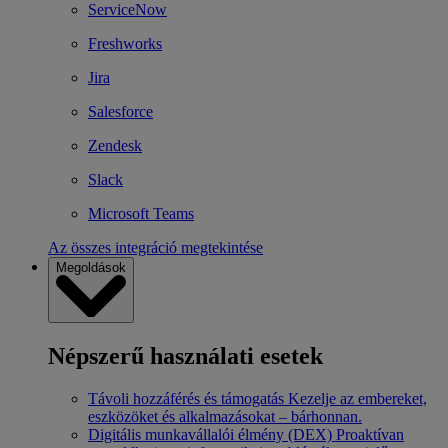
ServiceNow
Freshworks
Jira
Salesforce
Zendesk
Slack
Microsoft Teams
Az összes integráció megtekintése
Megoldások
Népszerű használati esetek
Távoli hozzáférés és támogatás
Kezelje az embereket,
eszközöket és alkalmazásokat – bárhonnan.
Digitális munkavállalói élmény (DEX)
Proaktívan