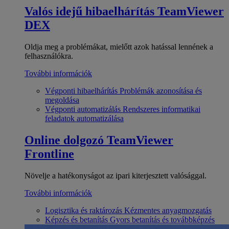
Valós idejű hibaelhárítás
TeamViewer
DEX
Oldja meg a problémákat, mielőtt azok hatással lennének a
felhasználókra.
További információk
Végponti hibaelhárítás
Problémák azonosítása és
megoldása
Végponti automatizálás
Rendszeres informatikai
feladatok automatizálása
Online dolgozó
TeamViewer
Frontline
Növelje a hatékonyságot az ipari kiterjesztett valósággal.
További információk
Logisztika és raktározás
Kézmentes anyagmozgatás
Képzés és betanítás
Gyors betanítás és továbbképzés