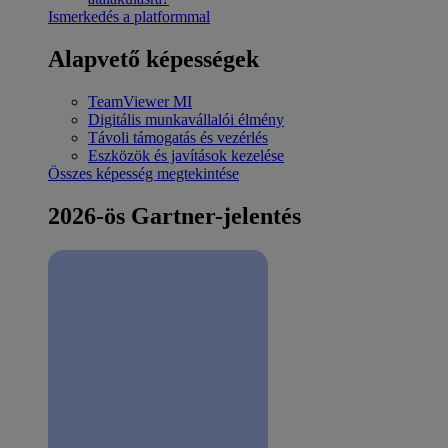
Ismerkedés a platformmal
Alapvető képességek
TeamViewer MI
Digitális munkavállalói élmény
Távoli támogatás és vezérlés
Eszközök és javítások kezelése
Összes képesség megtekintése
2026-ös Gartner-jelentés