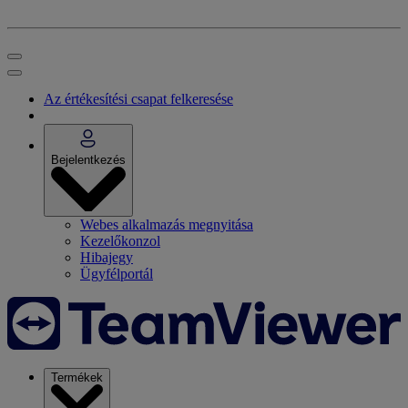
Az értékesítési csapat felkeresése
Bejelentkezés
Webes alkalmazás megnyitása
Kezelőkonzol
Hibajegy
Ügyfélportál
Termékek