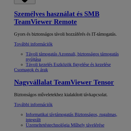
Személyes használat és SMB
TeamViewer Remote
Gyors és biztonságos távoli hozzáférés és IT-támogatás.
További információk
Távoli támogatás
Azonnali, biztonságos támogatás
nyújtása
Távoli kezelés
Eszközök figyelése és kezelése
Csomagok és árak
Nagyvállalat
TeamViewer Tensor
Biztonságos műveletekhez kialakított távkapcsolat.
További információk
Informatikai távtámogatás
Biztonságos, rugalmas,
integrált
Üzemeltetéstechnológia
Műhely távelérése