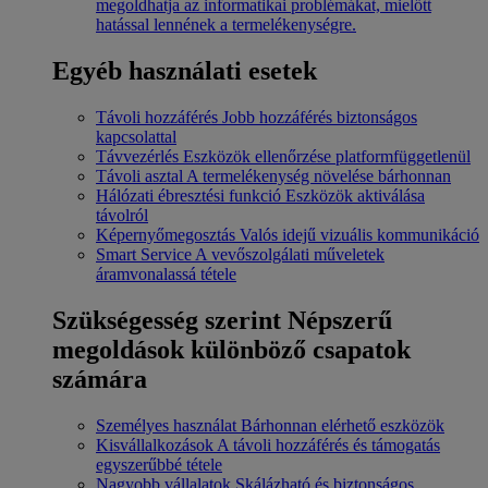
megoldhatja az informatikai problémákat, mielőtt
hatással lennének a termelékenységre.
Egyéb használati esetek
Távoli hozzáférés
Jobb hozzáférés biztonságos
kapcsolattal
Távvezérlés
Eszközök ellenőrzése platformfüggetlenül
Távoli asztal
A termelékenység növelése bárhonnan
Hálózati ébresztési funkció
Eszközök aktiválása
távolról
Képernyőmegosztás
Valós idejű vizuális kommunikáció
Smart Service
A vevőszolgálati műveletek
áramvonalassá tétele
Szükségesség szerint
Népszerű
megoldások különböző csapatok
számára
Személyes használat
Bárhonnan elérhető eszközök
Kisvállalkozások
A távoli hozzáférés és támogatás
egyszerűbbé tétele
Nagyobb vállalatok
Skálázható és biztonságos