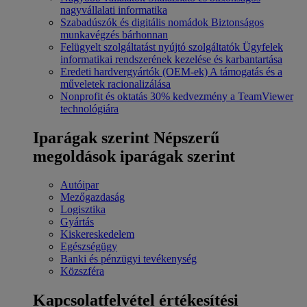
nagyvállalati informatika
Szabadúszók és digitális nomádok
Biztonságos
munkavégzés bárhonnan
Felügyelt szolgáltatást nyújtó szolgáltatók
Ügyfelek
informatikai rendszerének kezelése és karbantartása
Eredeti hardvergyártók (OEM-ek)
A támogatás és a
műveletek racionalizálása
Nonprofit és oktatás
30% kedvezmény a TeamViewer
technológiára
Iparágak szerint
Népszerű
megoldások iparágak szerint
Autóipar
Mezőgazdaság
Logisztika
Gyártás
Kiskereskedelem
Egészségügy
Banki és pénzügyi tevékenység
Közszféra
Kapcsolatfelvétel értékesítési