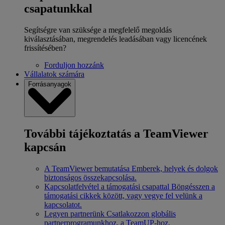
csapatunkkal
Segítségre van szüksége a megfelelő megoldás
kiválasztásában, megrendelés leadásában vagy licencének
frissítésében?
Forduljon hozzánk
Vállalatok számára
Forrásanyagok
További tájékoztatás a TeamViewer
kapcsán
A TeamViewer bemutatása
Emberek, helyek és dolgok
biztonságos összekapcsolása.
Kapcsolatfelvétel a támogatási csapattal
Böngésszen a
támogatási cikkek között, vagy vegye fel velünk a
kapcsolatot.
Legyen partnerünk
Csatlakozzon globális
partnerprogramunkhoz, a TeamUP-hoz.