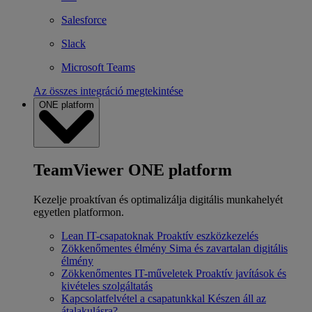
Salesforce
Slack
Microsoft Teams
Az összes integráció megtekintése
ONE platform
TeamViewer ONE platform
Kezelje proaktívan és optimalizálja digitális munkahelyét
egyetlen platformon.
Lean IT-csapatoknak
Proaktív eszközkezelés
Zökkenőmentes élmény
Sima és zavartalan digitális
élmény
Zökkenőmentes IT-műveletek
Proaktív javítások és
kivételes szolgáltatás
Kapcsolatfelvétel a csapatunkkal
Készen áll az
átalakulásra?