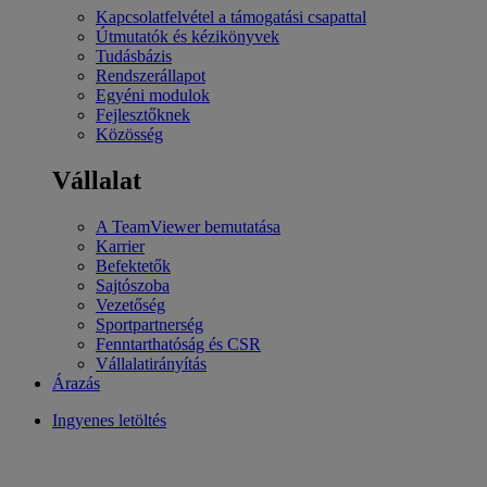
Kapcsolatfelvétel a támogatási csapattal
Útmutatók és kézikönyvek
Tudásbázis
Rendszerállapot
Egyéni modulok
Fejlesztőknek
Közösség
Vállalat
A TeamViewer bemutatása
Karrier
Befektetők
Sajtószoba
Vezetőség
Sportpartnerség
Fenntarthatóság és CSR
Vállalatirányítás
Árazás
Ingyenes letöltés