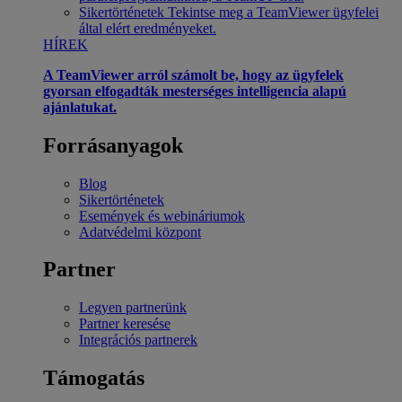
Sikertörténetek
Tekintse meg a TeamViewer ügyfelei
által elért eredményeket.
HÍREK
A TeamViewer arról számolt be, hogy az ügyfelek
gyorsan elfogadták mesterséges intelligencia alapú
ajánlatukat.
Forrásanyagok
Blog
Sikertörténetek
Események és webináriumok
Adatvédelmi központ
Partner
Legyen partnerünk
Partner keresése
Integrációs partnerek
Támogatás