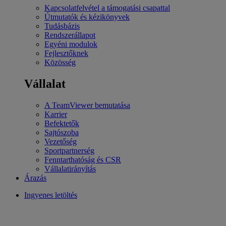
Kapcsolatfelvétel a támogatási csapattal
Útmutatók és kézikönyvek
Tudásbázis
Rendszerállapot
Egyéni modulok
Fejlesztőknek
Közösség
Vállalat
A TeamViewer bemutatása
Karrier
Befektetők
Sajtószoba
Vezetőség
Sportpartnerség
Fenntarthatóság és CSR
Vállalatirányítás
Árazás
Ingyenes letöltés