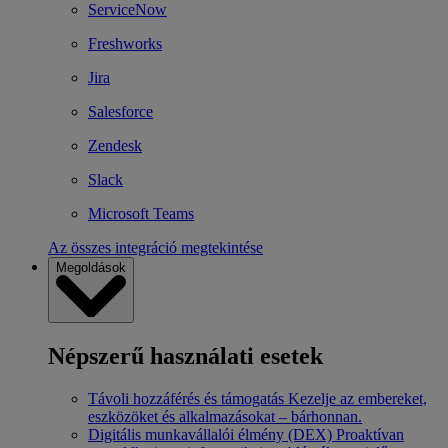
ServiceNow
Freshworks
Jira
Salesforce
Zendesk
Slack
Microsoft Teams
Az összes integráció megtekintése
Megoldások
Népszerű használati esetek
Távoli hozzáférés és támogatás
Kezelje az embereket,
eszközöket és alkalmazásokat – bárhonnan.
Digitális munkavállalói élmény (DEX)
Proaktívan