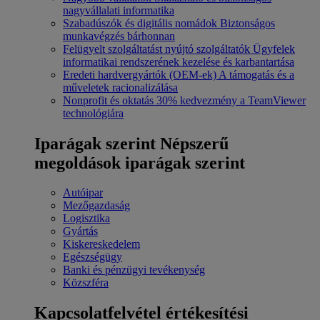
nagyvállalati informatika
Szabadúszók és digitális nomádok
Biztonságos
munkavégzés bárhonnan
Felügyelt szolgáltatást nyújtó szolgáltatók
Ügyfelek
informatikai rendszerének kezelése és karbantartása
Eredeti hardvergyártók (OEM-ek)
A támogatás és a
műveletek racionalizálása
Nonprofit és oktatás
30% kedvezmény a TeamViewer
technológiára
Iparágak szerint
Népszerű
megoldások iparágak szerint
Autóipar
Mezőgazdaság
Logisztika
Gyártás
Kiskereskedelem
Egészségügy
Banki és pénzügyi tevékenység
Közszféra
Kapcsolatfelvétel értékesítési