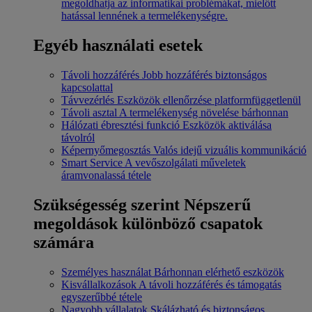
megoldhatja az informatikai problémákat, mielőtt
hatással lennének a termelékenységre.
Egyéb használati esetek
Távoli hozzáférés
Jobb hozzáférés biztonságos
kapcsolattal
Távvezérlés
Eszközök ellenőrzése platformfüggetlenül
Távoli asztal
A termelékenység növelése bárhonnan
Hálózati ébresztési funkció
Eszközök aktiválása
távolról
Képernyőmegosztás
Valós idejű vizuális kommunikáció
Smart Service
A vevőszolgálati műveletek
áramvonalassá tétele
Szükségesség szerint
Népszerű
megoldások különböző csapatok
számára
Személyes használat
Bárhonnan elérhető eszközök
Kisvállalkozások
A távoli hozzáférés és támogatás
egyszerűbbé tétele
Nagyobb vállalatok
Skálázható és biztonságos