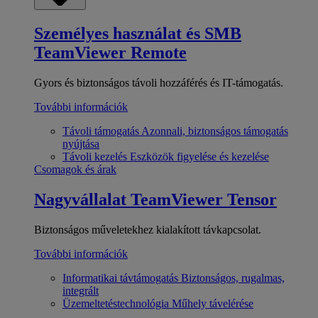
Személyes használat és SMB
TeamViewer Remote
Gyors és biztonságos távoli hozzáférés és IT-támogatás.
További információk
Távoli támogatás
Azonnali, biztonságos támogatás
nyújtása
Távoli kezelés
Eszközök figyelése és kezelése
Csomagok és árak
Nagyvállalat
TeamViewer Tensor
Biztonságos műveletekhez kialakított távkapcsolat.
További információk
Informatikai távtámogatás
Biztonságos, rugalmas,
integrált
Üzemeltetéstechnológia
Műhely távelérése