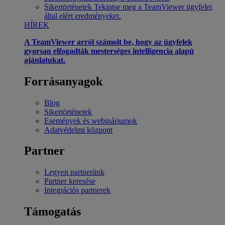
Sikertörténetek
Tekintse meg a TeamViewer ügyfelei
által elért eredményeket.
HÍREK
A TeamViewer arról számolt be, hogy az ügyfelek
gyorsan elfogadták mesterséges intelligencia alapú
ajánlatukat.
Forrásanyagok
Blog
Sikertörténetek
Események és webináriumok
Adatvédelmi központ
Partner
Legyen partnerünk
Partner keresése
Integrációs partnerek
Támogatás