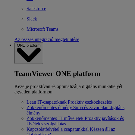
Salesforce
Slack
Microsoft Teams
Az összes integráció megtekintése
ONE platform
TeamViewer ONE platform
Kezelje proaktívan és optimalizálja digitális munkahelyét
egyetlen platformon.
Lean IT-csapatoknak
Proaktív eszközkezelés
Zökkenőmentes élmény
Sima és zavartalan digitális
élmény
Zökkenőmentes IT-műveletek
Proaktív javítások és
kivételes szolgáltatás
Kapcsolatfelvétel a csapatunkkal
Készen áll az
átalakulásra?