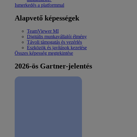
Ismerkedés a platformmal
Alapvető képességek
TeamViewer MI
Digitális munkavállalói élmény
Távoli támogatás és vezérlés
Eszközök és javítások kezelése
Összes képesség megtekintése
2026-ös Gartner-jelentés