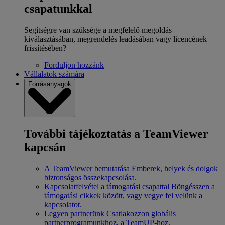
csapatunkkal
Segítségre van szüksége a megfelelő megoldás
kiválasztásában, megrendelés leadásában vagy licencének
frissítésében?
Forduljon hozzánk
Vállalatok számára
Forrásanyagok
További tájékoztatás a TeamViewer
kapcsán
A TeamViewer bemutatása
Emberek, helyek és dolgok
biztonságos összekapcsolása.
Kapcsolatfelvétel a támogatási csapattal
Böngésszen a
támogatási cikkek között, vagy vegye fel velünk a
kapcsolatot.
Legyen partnerünk
Csatlakozzon globális
partnerprogramunkhoz, a TeamUP-hoz.