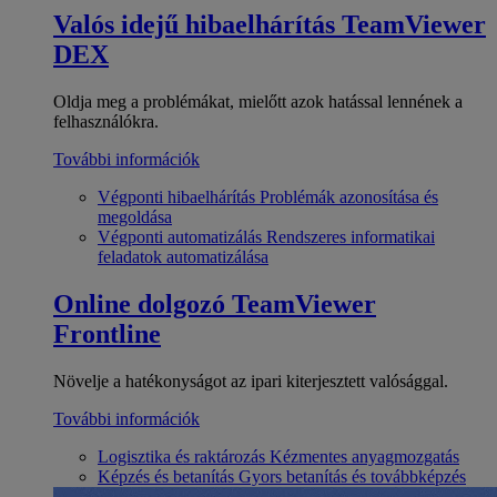
Valós idejű hibaelhárítás
TeamViewer
DEX
Oldja meg a problémákat, mielőtt azok hatással lennének a
felhasználókra.
További információk
Végponti hibaelhárítás
Problémák azonosítása és
megoldása
Végponti automatizálás
Rendszeres informatikai
feladatok automatizálása
Online dolgozó
TeamViewer
Frontline
Növelje a hatékonyságot az ipari kiterjesztett valósággal.
További információk
Logisztika és raktározás
Kézmentes anyagmozgatás
Képzés és betanítás
Gyors betanítás és továbbképzés