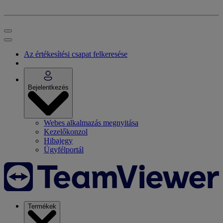
Az értékesítési csapat felkeresése
Bejelentkezés
Webes alkalmazás megnyitása
Kezelőkonzol
Hibajegy
Ügyfélportál
Termékek