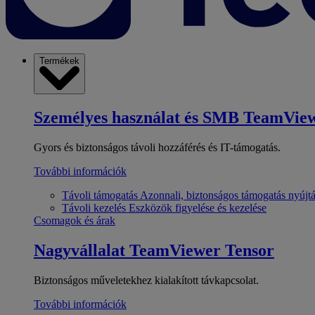
Termékek
Személyes használat és SMB
TeamView
Gyors és biztonságos távoli hozzáférés és IT-támogatás.
További információk
Távoli támogatás
Azonnali, biztonságos támogatás nyújt
Távoli kezelés
Eszközök figyelése és kezelése
Csomagok és árak
Nagyvállalat
TeamViewer Tensor
Biztonságos műveletekhez kialakított távkapcsolat.
További információk