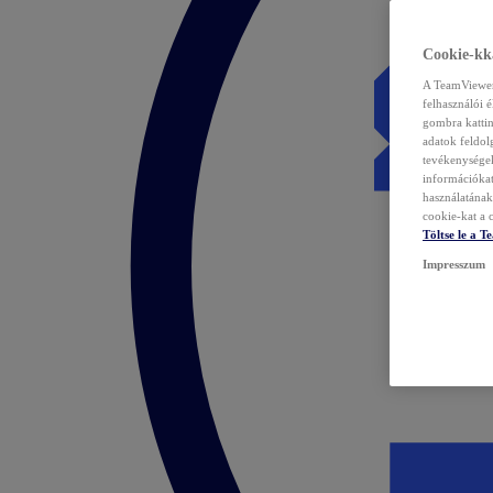
Cookie-kka
A TeamViewer 
felhasználói 
gombra kattin
adatok feldol
tevékenységek
információka
használatának 
cookie-kat a c
Töltse le a 
Impresszum