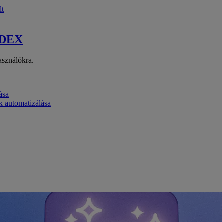
lt
 DEX
asználókra.
ása
k automatizálása