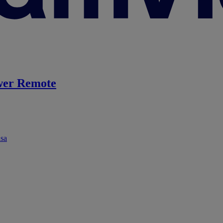
er Remote
ása