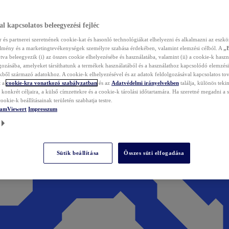
l kapcsolatos beleegyezési fejléc
és partnerei szeretnének cookie-kat és hasonló technológiákat elhelyezni és alkalmazni az eszkö
élmény és a marketingtevékenységek személyre szabása érdekében, valamint elemzési célból. A
„
tva beleegyezik (i) az összes cookie elhelyezésébe és használatába, valamint (ii) a cookie-k haszn
gozásába, amelyeket társíthatunk a termékek használatából és a használathoz kapcsolódó elemzési
ből származó adatokhoz. A cookie-k elhelyezésével és az adatok feldolgozásával kapcsolatos to
t a
cookie-kra vonatkozó szabályzatban
és az
Adatvédelmi irányelvekben
találja, különös tekin
konkrét céljaira, a külső címzettekre és a cookie-k tárolási időtartamára. Ha szeretné megadni a saj
ookie-k beállításainak területén szabhatja testre.
TeamViewert
Impresszum
Sütik beállítása
Összes süti elfogadása