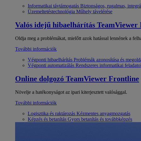
Informatikai távtámogatás
Biztonságos, rugalmas, integrá
Üzemeltetéstechnológia
Műhely távelérése
Valós idejű hibaelhárítás
TeamViewer
Oldja meg a problémákat, mielőtt azok hatással lennének a felh
További információk
Végponti hibaelhárítás
Problémák azonosítása és megold
Végponti automatizálás
Rendszeres informatikai feladato
Online dolgozó
TeamViewer Frontline
Növelje a hatékonyságot az ipari kiterjesztett valósággal.
További információk
Logisztika és raktározás
Kézmentes anyagmozgatás
Képzés és betanítás
Gyors betanítás és továbbképzés