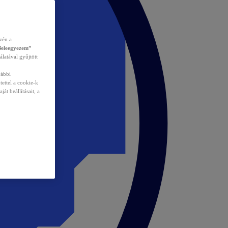
zén a
Beleegyezem”
álatával gyűjtött
vábbi
tettel a cookie-k
át beállításait, a