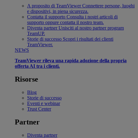
A proposito di TeamViewer
Connettere persone, luoghi
e dispositivi, in piena sicurezza.
Contatta il supporto
Consulta i nostri articoli di
supporto oppure contatta il nostro team.
Diventa partner
Unisciti al nostro partner program
TeamUP.
Storie di successo
Scopri i risultati dei clienti
TeamViewer.
NEWS
TeamViewer rileva una rapida adozione della propria
offerta AI tra i clienti.
Risorse
Blog
Storie di successo
Eventi e webinar
Trust Center
Partner
Diventa partner