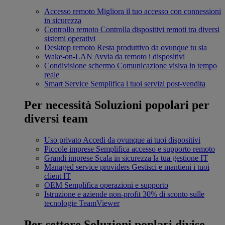
Accesso remoto
Migliora il tuo accesso con connessioni
in sicurezza
Controllo remoto
Controlla dispositivi remoti tra diversi
sistemi operativi
Desktop remoto
Resta produttivo da ovunque tu sia
Wake-on-LAN
Avvia da remoto i dispositivi
Condivisione schermo
Comunicazione visiva in tempo
reale
Smart Service
Semplifica i tuoi servizi post-vendita
Per necessità
Soluzioni popolari per
diversi team
Uso privato
Accedi da ovunque ai tuoi dispositivi
Piccole imprese
Semplifica accesso e supporto remoto
Grandi imprese
Scala in sicurezza la tua gestione IT
Managed service providers
Gestisci e mantieni i tuoi
client IT
OEM
Semplifica operazioni e supporto
Istruzione e aziende non-profit
30% di sconto sulle
tecnologie TeamViewer
Per settore
Soluzioni poplari divise