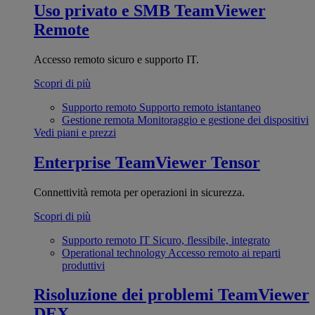
Uso privato e SMB
TeamViewer
Remote
Accesso remoto sicuro e supporto IT.
Scopri di più
Supporto remoto
Supporto remoto istantaneo
Gestione remota
Monitoraggio e gestione dei dispositivi
Vedi piani e prezzi
Enterprise
TeamViewer Tensor
Connettività remota per operazioni in sicurezza.
Scopri di più
Supporto remoto IT
Sicuro, flessibile, integrato
Operational technology
Accesso remoto ai reparti
produttivi
Risoluzione dei problemi
TeamViewer
DEX