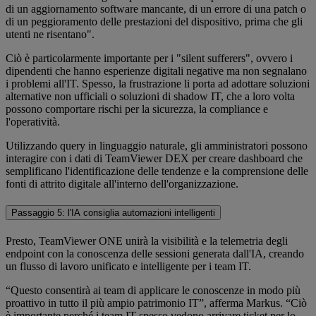
di un aggiornamento software mancante, di un errore di una patch o
di un peggioramento delle prestazioni del dispositivo, prima che gli
utenti ne risentano".
Ciò è particolarmente importante per i "silent sufferers", ovvero i
dipendenti che hanno esperienze digitali negative ma non segnalano
i problemi all'IT. Spesso, la frustrazione li porta ad adottare soluzioni
alternative non ufficiali o soluzioni di shadow IT, che a loro volta
possono comportare rischi per la sicurezza, la compliance e
l'operatività.
Utilizzando query in linguaggio naturale, gli amministratori possono
interagire con i dati di TeamViewer DEX per creare dashboard che
semplificano l'identificazione delle tendenze e la comprensione delle
fonti di attrito digitale all'interno dell'organizzazione.
Passaggio 5: l'IA consiglia automazioni intelligenti
Presto, TeamViewer ONE unirà la visibilità e la telemetria degli
endpoint con la conoscenza delle sessioni generata dall'IA, creando
un flusso di lavoro unificato e intelligente per i team IT.
“Questo consentirà ai team di applicare le conoscenze in modo più
proattivo in tutto il più ampio patrimonio IT”, afferma Markus. “Ciò
è importante perché i team IT spesso vedono arrivare ticket per lo