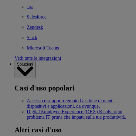
Jira
Salesforce
Zendesk
Slack
Microsoft Teams
Vedi tutte le integrazioni
Soluzioni
Casi d'uso popolari
Accesso e supporto remoto
Gestione di utenti,
dispositivi e applicazioni, da ovunque.
Digital Employee Experience (DEX)
Risolvi ogni
problema IT prima che impatti sulla tua produttività.
Altri casi d'uso