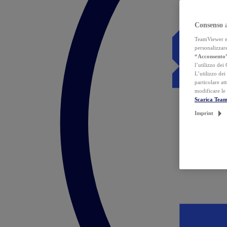
Consenso 
TeamViewer ed 
personalizzare
“Acconsento
l’utilizzo dei
L’utilizzo dei
particolare at
modificare le
Scarica Tea
Imprint