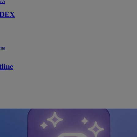
ivi
 DEX
ema
line