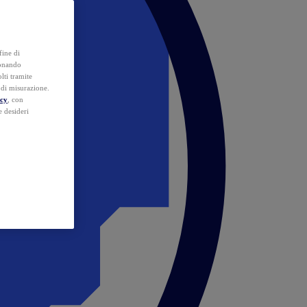
fine di
ionando
lti tramite
e di misurazione.
icy
, con
e desideri