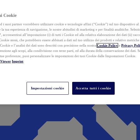
ai Cookie
i suoi partner vorrebbero utilizzare cookie e tecnologie affini (“Cookie”) sul tuo dispositivo al 
 la tua esperienza di navigazione, le nostre abitudini di marketing e per finalità analitiche. Selez
”
, acconsentirai all’impostazione (i) di tutti i Cookie ed alla relativa elaborazione dei dati (ii) racco
 Cookie stessi, che potrebbero essere abbinati a dati sul tuo utilizzo dei prodotti e relative metrich
 Cookie e l’analisi dei dati sono descritti con precisione nella nostra
Cookie Policy
e
Privacy Pol
tenzione agli scopi, alla condivisione con terze parti, ed alla durata della conservazione dei dati. S
 tue preferenze, puoi personalizzare le impostazioni dei tuoi Cookie dalle Impostazioni Cookie.
mViewer
Imprint
Impostazioni cookie
Accetta tutti i cookie