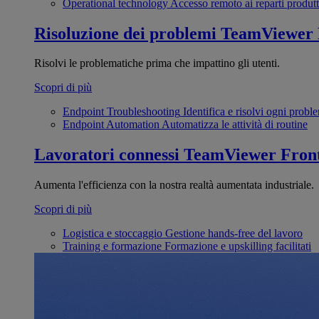
Operational technology
Accesso remoto ai reparti produtt
Risoluzione dei problemi
TeamViewer
Risolvi le problematiche prima che impattino gli utenti.
Scopri di più
Endpoint Troubleshooting
Identifica e risolvi ogni probl
Endpoint Automation
Automatizza le attività di routine
Lavoratori connessi
TeamViewer Front
Aumenta l'efficienza con la nostra realtà aumentata industriale.
Scopri di più
Logistica e stoccaggio
Gestione hands-free del lavoro
Training e formazione
Formazione e upskilling facilitati