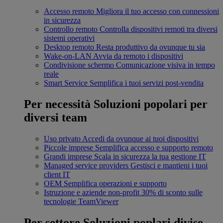
Accesso remoto
Migliora il tuo accesso con connessioni
in sicurezza
Controllo remoto
Controlla dispositivi remoti tra diversi
sistemi operativi
Desktop remoto
Resta produttivo da ovunque tu sia
Wake-on-LAN
Avvia da remoto i dispositivi
Condivisione schermo
Comunicazione visiva in tempo
reale
Smart Service
Semplifica i tuoi servizi post-vendita
Per necessità
Soluzioni popolari per
diversi team
Uso privato
Accedi da ovunque ai tuoi dispositivi
Piccole imprese
Semplifica accesso e supporto remoto
Grandi imprese
Scala in sicurezza la tua gestione IT
Managed service providers
Gestisci e mantieni i tuoi
client IT
OEM
Semplifica operazioni e supporto
Istruzione e aziende non-profit
30% di sconto sulle
tecnologie TeamViewer
Per settore
Soluzioni poplari divise