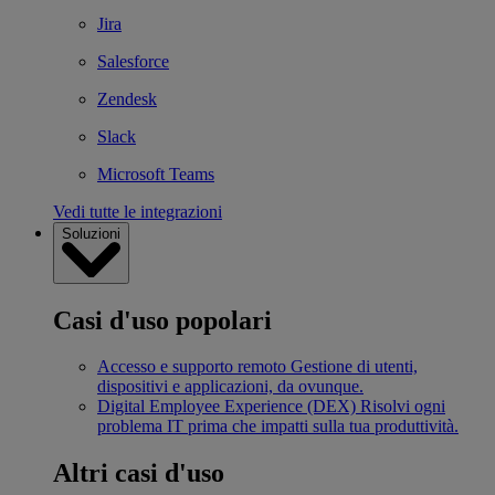
Jira
Salesforce
Zendesk
Slack
Microsoft Teams
Vedi tutte le integrazioni
Soluzioni
Casi d'uso popolari
Accesso e supporto remoto
Gestione di utenti,
dispositivi e applicazioni, da ovunque.
Digital Employee Experience (DEX)
Risolvi ogni
problema IT prima che impatti sulla tua produttività.
Altri casi d'uso