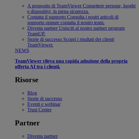
A proposito di TeamViewer
Connettere persone, luoghi
e dispositivi, in piena sicurezza.
Contatta il supporto
Consulta i nostri articoli di
supporto oppure contatta il nostro team.
Diventa partner
Unisciti al nostro partner program
TeamUP.
Storie di successo
Scopri i risultati dei clienti
TeamViewer.
NEWS
TeamViewer rileva una rapida adozione della propria
offerta AI tra i clienti.
Risorse
Blog
Storie di successo
Eventi e webinar
Trust Center
Partner
Diventa partner