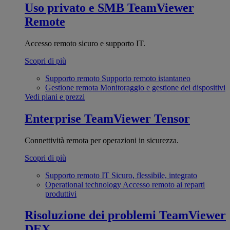
Uso privato e SMB
TeamViewer
Remote
Accesso remoto sicuro e supporto IT.
Scopri di più
Supporto remoto
Supporto remoto istantaneo
Gestione remota
Monitoraggio e gestione dei dispositivi
Vedi piani e prezzi
Enterprise
TeamViewer Tensor
Connettività remota per operazioni in sicurezza.
Scopri di più
Supporto remoto IT
Sicuro, flessibile, integrato
Operational technology
Accesso remoto ai reparti
produttivi
Risoluzione dei problemi
TeamViewer
DEX