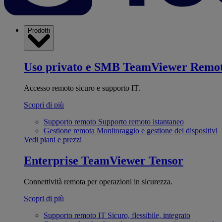
Prodotti
Uso privato e SMB
TeamViewer Remo
Accesso remoto sicuro e supporto IT.
Scopri di più
Supporto remoto
Supporto remoto istantaneo
Gestione remota
Monitoraggio e gestione dei dispositivi
Vedi piani e prezzi
Enterprise
TeamViewer Tensor
Connettività remota per operazioni in sicurezza.
Scopri di più
Supporto remoto IT
Sicuro, flessibile, integrato