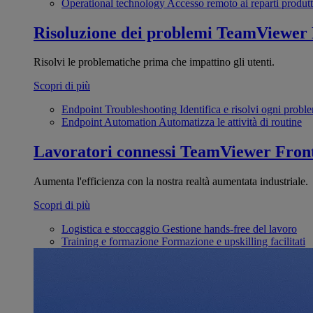
Operational technology
Accesso remoto ai reparti produtt
Risoluzione dei problemi
TeamViewer
Risolvi le problematiche prima che impattino gli utenti.
Scopri di più
Endpoint Troubleshooting
Identifica e risolvi ogni probl
Endpoint Automation
Automatizza le attività di routine
Lavoratori connessi
TeamViewer Front
Aumenta l'efficienza con la nostra realtà aumentata industriale.
Scopri di più
Logistica e stoccaggio
Gestione hands-free del lavoro
Training e formazione
Formazione e upskilling facilitati