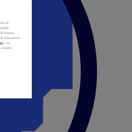
fine di
ionando
lti tramite
e di misurazione.
icy
, con
e desideri