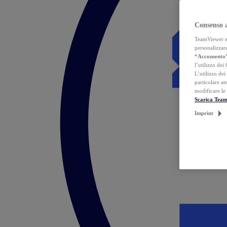
Consenso 
TeamViewer ed 
personalizzare
“Acconsento
l’utilizzo dei
L’utilizzo dei
particolare at
modificare le
Scarica Tea
Imprint