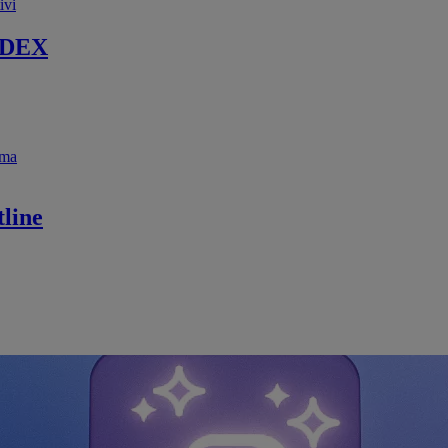
ivi
 DEX
ema
line