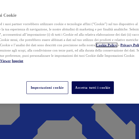
ai Cookie
i suoi partner vorrebbero utilizzare cookie e tecnologie affini (“Cookie”) sul tuo dispositivo al 
 la tua esperienza di navigazione, le nostre abitudini di marketing e per finalità analitiche. Selez
”
, acconsentirai all’impostazione (i) di tutti i Cookie ed alla relativa elaborazione dei dati (ii) racco
 Cookie stessi, che potrebbero essere abbinati a dati sul tuo utilizzo dei prodotti e relative metrich
 Cookie e l’analisi dei dati sono descritti con precisione nella nostra
Cookie Policy
e
Privacy Pol
tenzione agli scopi, alla condivisione con terze parti, ed alla durata della conservazione dei dati. S
 tue preferenze, puoi personalizzare le impostazioni dei tuoi Cookie dalle Impostazioni Cookie.
mViewer
Imprint
Impostazioni cookie
Accetta tutti i cookie