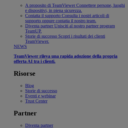
A proposito di TeamViewer
Connettere persone, luoghi
e dispositivi, in piena sicurezza.
Contatta il supporto
Consulta i nostri articoli di
supporto oppure contatta il nostro team.
Diventa partner
Unisciti al nostro partner program
TeamUP.
Storie di successo
Scopri i risultati dei clienti
TeamViewer.
NEWS
TeamViewer rileva una rapida adozione della propria
offerta AI tra i clienti.
Risorse
Blog
Storie di successo
Eventi e webinar
Trust Center
Partner
Diventa partner