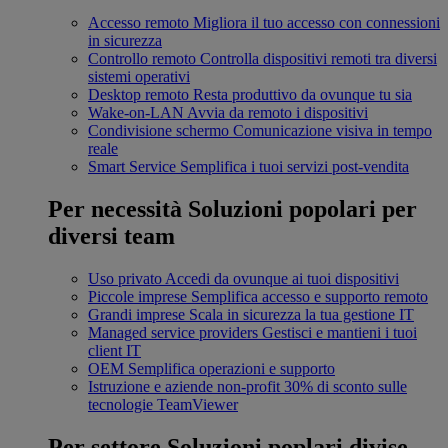
Accesso remoto
Migliora il tuo accesso con connessioni
in sicurezza
Controllo remoto
Controlla dispositivi remoti tra diversi
sistemi operativi
Desktop remoto
Resta produttivo da ovunque tu sia
Wake-on-LAN
Avvia da remoto i dispositivi
Condivisione schermo
Comunicazione visiva in tempo
reale
Smart Service
Semplifica i tuoi servizi post-vendita
Per necessità
Soluzioni popolari per
diversi team
Uso privato
Accedi da ovunque ai tuoi dispositivi
Piccole imprese
Semplifica accesso e supporto remoto
Grandi imprese
Scala in sicurezza la tua gestione IT
Managed service providers
Gestisci e mantieni i tuoi
client IT
OEM
Semplifica operazioni e supporto
Istruzione e aziende non-profit
30% di sconto sulle
tecnologie TeamViewer
Per settore
Soluzioni poplari divise