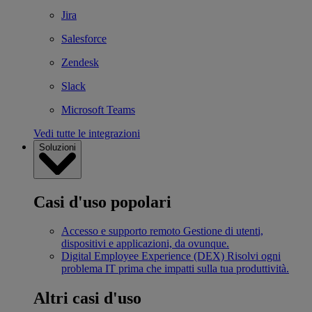
Jira
Salesforce
Zendesk
Slack
Microsoft Teams
Vedi tutte le integrazioni
Soluzioni
Casi d'uso popolari
Accesso e supporto remoto
Gestione di utenti,
dispositivi e applicazioni, da ovunque.
Digital Employee Experience (DEX)
Risolvi ogni
problema IT prima che impatti sulla tua produttività.
Altri casi d'uso