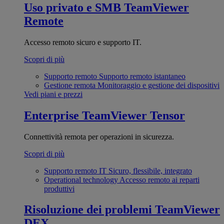
Uso privato e SMB
TeamViewer
Remote
Accesso remoto sicuro e supporto IT.
Scopri di più
Supporto remoto
Supporto remoto istantaneo
Gestione remota
Monitoraggio e gestione dei dispositivi
Vedi piani e prezzi
Enterprise
TeamViewer Tensor
Connettività remota per operazioni in sicurezza.
Scopri di più
Supporto remoto IT
Sicuro, flessibile, integrato
Operational technology
Accesso remoto ai reparti
produttivi
Risoluzione dei problemi
TeamViewer
DEX