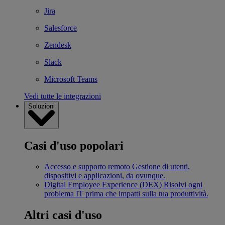
Jira
Salesforce
Zendesk
Slack
Microsoft Teams
Vedi tutte le integrazioni
Soluzioni
Casi d'uso popolari
Accesso e supporto remoto
Gestione di utenti,
dispositivi e applicazioni, da ovunque.
Digital Employee Experience (DEX)
Risolvi ogni
problema IT prima che impatti sulla tua produttività.
Altri casi d'uso