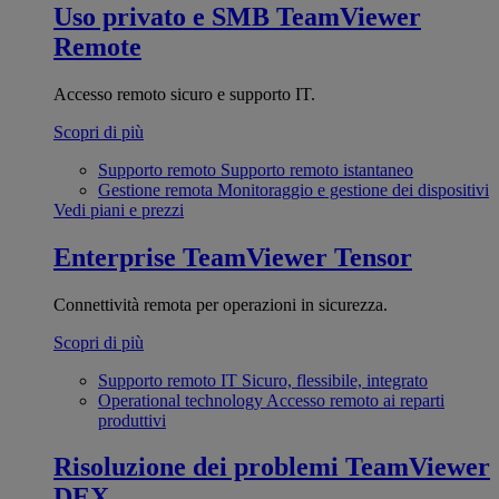
Uso privato e SMB
TeamViewer
Remote
Accesso remoto sicuro e supporto IT.
Scopri di più
Supporto remoto
Supporto remoto istantaneo
Gestione remota
Monitoraggio e gestione dei dispositivi
Vedi piani e prezzi
Enterprise
TeamViewer Tensor
Connettività remota per operazioni in sicurezza.
Scopri di più
Supporto remoto IT
Sicuro, flessibile, integrato
Operational technology
Accesso remoto ai reparti
produttivi
Risoluzione dei problemi
TeamViewer
DEX