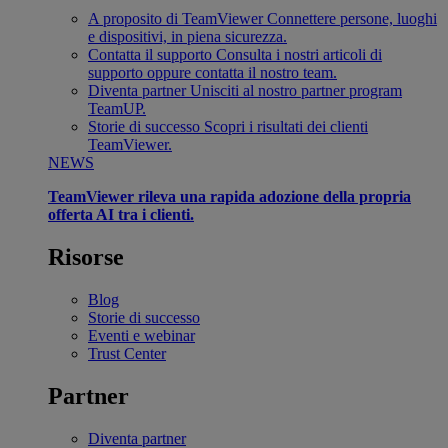
A proposito di TeamViewer
Connettere persone, luoghi
e dispositivi, in piena sicurezza.
Contatta il supporto
Consulta i nostri articoli di
supporto oppure contatta il nostro team.
Diventa partner
Unisciti al nostro partner program
TeamUP.
Storie di successo
Scopri i risultati dei clienti
TeamViewer.
NEWS
TeamViewer rileva una rapida adozione della propria
offerta AI tra i clienti.
Risorse
Blog
Storie di successo
Eventi e webinar
Trust Center
Partner
Diventa partner