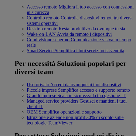
Accesso remoto
Migliora il tuo accesso con connessioni
in sicurezza
Controllo remoto
Controlla dispositivi remoti tra diversi
sistemi operativi
Desktop remoto
Resta produttivo da ovunque tu sia
Wake-on-LAN
Avvia da remoto i dispositivi
Condivisione schermo
Comunicazione visiva in tempo
reale
Smart Service
Semplifica i tuoi servizi post-vendita
Per necessità
Soluzioni popolari per
diversi team
Uso privato
Accedi da ovunque ai tuoi dispositivi
Piccole imprese
Semplifica accesso e supporto remoto
Grandi imprese
Scala in sicurezza la tua gestione IT
Managed service providers
Gestisci e mantieni i tuoi
client IT
OEM
Semplifica operazioni e supporto
Istruzione e aziende non-profit
30% di sconto sulle
tecnologie TeamViewer
Per settore
Soluzioni poplari divise