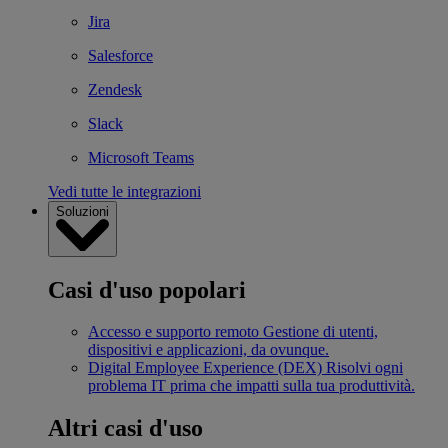
Jira
Salesforce
Zendesk
Slack
Microsoft Teams
Vedi tutte le integrazioni
Soluzioni
Casi d'uso popolari
Accesso e supporto remoto
Gestione di utenti,
dispositivi e applicazioni, da ovunque.
Digital Employee Experience (DEX)
Risolvi ogni
problema IT prima che impatti sulla tua produttività.
Altri casi d'uso