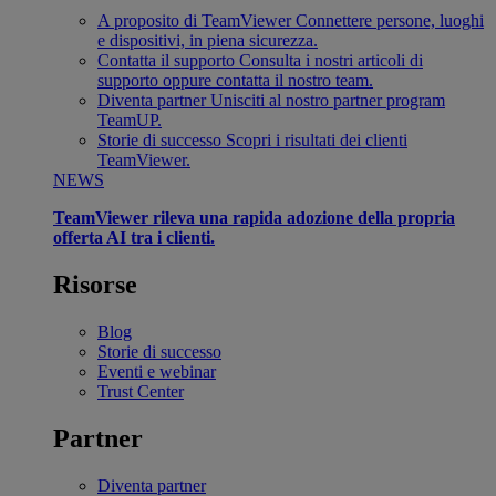
A proposito di TeamViewer
Connettere persone, luoghi
e dispositivi, in piena sicurezza.
Contatta il supporto
Consulta i nostri articoli di
supporto oppure contatta il nostro team.
Diventa partner
Unisciti al nostro partner program
TeamUP.
Storie di successo
Scopri i risultati dei clienti
TeamViewer.
NEWS
TeamViewer rileva una rapida adozione della propria
offerta AI tra i clienti.
Risorse
Blog
Storie di successo
Eventi e webinar
Trust Center
Partner
Diventa partner