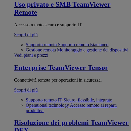
Uso privato e SMB
TeamViewer
Remote
Accesso remoto sicuro e supporto IT.
Scopri di più
Supporto remoto
Supporto remoto istantaneo
Gestione remota
Monitoraggio e gestione dei dispositivi
Vedi piani e prezzi
Enterprise
TeamViewer Tensor
Connettività remota per operazioni in sicurezza.
Scopri di più
Supporto remoto IT
Sicuro, flessibile, integrato
Operational technology
Accesso remoto ai reparti
produttivi
Risoluzione dei problemi
TeamViewer
DEX