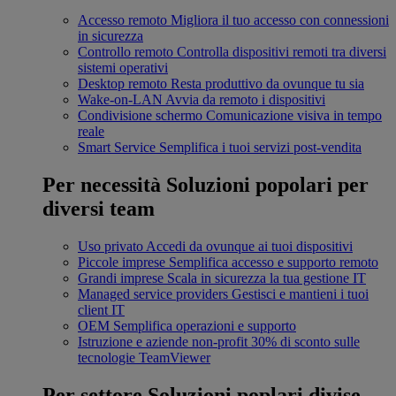
Accesso remoto
Migliora il tuo accesso con connessioni
in sicurezza
Controllo remoto
Controlla dispositivi remoti tra diversi
sistemi operativi
Desktop remoto
Resta produttivo da ovunque tu sia
Wake-on-LAN
Avvia da remoto i dispositivi
Condivisione schermo
Comunicazione visiva in tempo
reale
Smart Service
Semplifica i tuoi servizi post-vendita
Per necessità
Soluzioni popolari per
diversi team
Uso privato
Accedi da ovunque ai tuoi dispositivi
Piccole imprese
Semplifica accesso e supporto remoto
Grandi imprese
Scala in sicurezza la tua gestione IT
Managed service providers
Gestisci e mantieni i tuoi
client IT
OEM
Semplifica operazioni e supporto
Istruzione e aziende non-profit
30% di sconto sulle
tecnologie TeamViewer
Per settore
Soluzioni poplari divise