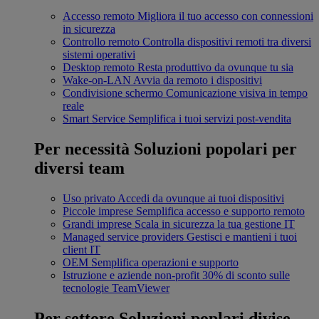
Accesso remoto
Migliora il tuo accesso con connessioni
in sicurezza
Controllo remoto
Controlla dispositivi remoti tra diversi
sistemi operativi
Desktop remoto
Resta produttivo da ovunque tu sia
Wake-on-LAN
Avvia da remoto i dispositivi
Condivisione schermo
Comunicazione visiva in tempo
reale
Smart Service
Semplifica i tuoi servizi post-vendita
Per necessità
Soluzioni popolari per
diversi team
Uso privato
Accedi da ovunque ai tuoi dispositivi
Piccole imprese
Semplifica accesso e supporto remoto
Grandi imprese
Scala in sicurezza la tua gestione IT
Managed service providers
Gestisci e mantieni i tuoi
client IT
OEM
Semplifica operazioni e supporto
Istruzione e aziende non-profit
30% di sconto sulle
tecnologie TeamViewer
Per settore
Soluzioni poplari divise