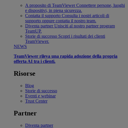
A proposito di TeamViewer
Connettere persone, luoghi
e dispositivi, in piena sicurezza.
Contatta il supporto
Consulta i nostri articoli di
supporto oppure contatta il nostro team.
Diventa partner
Unisciti al nostro partner program
TeamUP.
Storie di successo
Scopri i risultati dei clienti
TeamViewer.
NEWS
TeamViewer rileva una rapida adozione della propria
offerta AI tra i clienti.
Risorse
Blog
Storie di successo
Eventi e webinar
Trust Center
Partner
Diventa partner