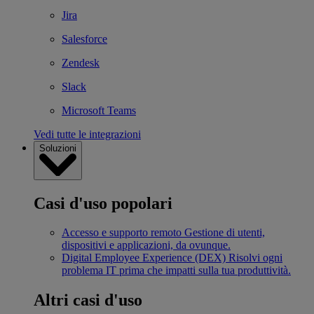
Jira
Salesforce
Zendesk
Slack
Microsoft Teams
Vedi tutte le integrazioni
Soluzioni
Casi d'uso popolari
Accesso e supporto remoto
Gestione di utenti,
dispositivi e applicazioni, da ovunque.
Digital Employee Experience (DEX)
Risolvi ogni
problema IT prima che impatti sulla tua produttività.
Altri casi d'uso