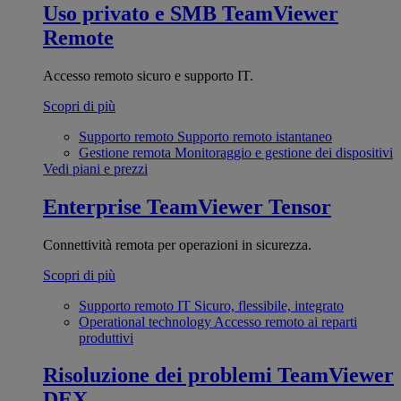
Uso privato e SMB
TeamViewer
Remote
Accesso remoto sicuro e supporto IT.
Scopri di più
Supporto remoto
Supporto remoto istantaneo
Gestione remota
Monitoraggio e gestione dei dispositivi
Vedi piani e prezzi
Enterprise
TeamViewer Tensor
Connettività remota per operazioni in sicurezza.
Scopri di più
Supporto remoto IT
Sicuro, flessibile, integrato
Operational technology
Accesso remoto ai reparti
produttivi
Risoluzione dei problemi
TeamViewer
DEX