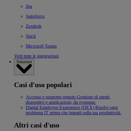
Jira
Salesforce
Zendesk
Slack
Microsoft Teams
Vedi tutte le integrazioni
Soluzioni
Casi d'uso popolari
Accesso e supporto remoto
Gestione di utenti,
dispositivi e applicazioni, da ovunque.
Digital Employee Experience (DEX)
Risolvi ogni
problema IT prima che impatti sulla tua produttività.
Altri casi d'uso