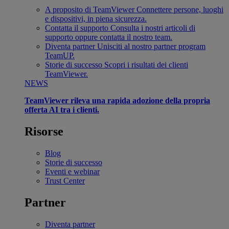
A proposito di TeamViewer
Connettere persone, luoghi
e dispositivi, in piena sicurezza.
Contatta il supporto
Consulta i nostri articoli di
supporto oppure contatta il nostro team.
Diventa partner
Unisciti al nostro partner program
TeamUP.
Storie di successo
Scopri i risultati dei clienti
TeamViewer.
NEWS
TeamViewer rileva una rapida adozione della propria
offerta AI tra i clienti.
Risorse
Blog
Storie di successo
Eventi e webinar
Trust Center
Partner
Diventa partner