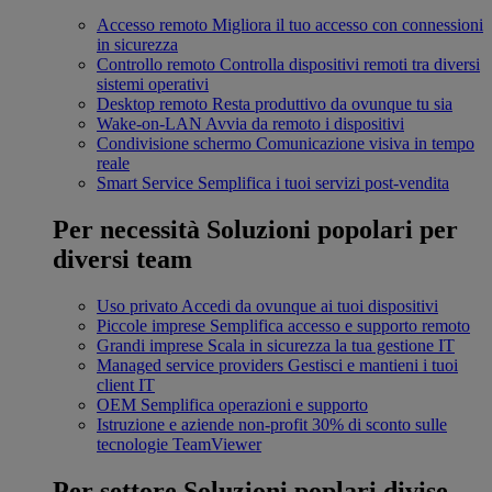
Accesso remoto
Migliora il tuo accesso con connessioni
in sicurezza
Controllo remoto
Controlla dispositivi remoti tra diversi
sistemi operativi
Desktop remoto
Resta produttivo da ovunque tu sia
Wake-on-LAN
Avvia da remoto i dispositivi
Condivisione schermo
Comunicazione visiva in tempo
reale
Smart Service
Semplifica i tuoi servizi post-vendita
Per necessità
Soluzioni popolari per
diversi team
Uso privato
Accedi da ovunque ai tuoi dispositivi
Piccole imprese
Semplifica accesso e supporto remoto
Grandi imprese
Scala in sicurezza la tua gestione IT
Managed service providers
Gestisci e mantieni i tuoi
client IT
OEM
Semplifica operazioni e supporto
Istruzione e aziende non-profit
30% di sconto sulle
tecnologie TeamViewer
Per settore
Soluzioni poplari divise