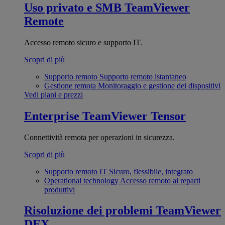
Uso privato e SMB
TeamViewer
Remote
Accesso remoto sicuro e supporto IT.
Scopri di più
Supporto remoto
Supporto remoto istantaneo
Gestione remota
Monitoraggio e gestione dei dispositivi
Vedi piani e prezzi
Enterprise
TeamViewer Tensor
Connettività remota per operazioni in sicurezza.
Scopri di più
Supporto remoto IT
Sicuro, flessibile, integrato
Operational technology
Accesso remoto ai reparti
produttivi
Risoluzione dei problemi
TeamViewer
DEX