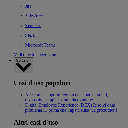
Jira
Salesforce
Zendesk
Slack
Microsoft Teams
Vedi tutte le integrazioni
Soluzioni
Casi d'uso popolari
Accesso e supporto remoto
Gestione di utenti,
dispositivi e applicazioni, da ovunque.
Digital Employee Experience (DEX)
Risolvi ogni
problema IT prima che impatti sulla tua produttività.
Altri casi d'uso