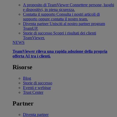
A proposito di TeamViewer
Connettere persone, luoghi
e dispositivi, in piena sicurezza.
Contatta il supporto
Consulta i nostri articoli di
supporto oppure contatta il nostro team.
Diventa partner
Unisciti al nostro partner program
TeamUP.
Storie di successo
Scopri i risultati dei clienti
TeamViewer.
NEWS
TeamViewer rileva una rapida adozione della propria
offerta AI tra i clienti.
Risorse
Blog
Storie di successo
Eventi e webinar
Trust Center
Partner
Diventa partner