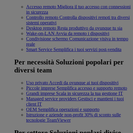
Accesso remoto
Migliora il tuo accesso con connessioni
in sicurezza
Controllo remoto
Controlla dispositivi remoti tra diversi
sistemi operativi
Desktop remoto
Resta produttivo da ovunque tu sia
Wake-on-LAN
Avvia da remoto i dispositivi
Condivisione schermo
Comunicazione visiva in tempo
reale
Smart Service
Semplifica i tuoi servizi post-vendita
Per necessità
Soluzioni popolari per
diversi team
Uso privato
Accedi da ovunque ai tuoi dispositivi
Piccole imprese
Semplifica accesso e supporto remoto
Grandi imprese
Scala in sicurezza la tua gestione IT
Managed service providers
Gestisci e mantieni i tuoi
client IT
OEM
Semplifica operazioni e supporto
Istruzione e aziende non-profit
30% di sconto sulle
tecnologie TeamViewer
Per settore
Soluzioni poplari divise