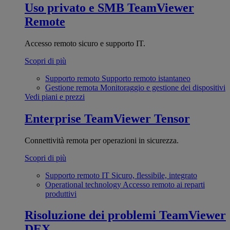
Uso privato e SMB
TeamViewer
Remote
Accesso remoto sicuro e supporto IT.
Scopri di più
Supporto remoto
Supporto remoto istantaneo
Gestione remota
Monitoraggio e gestione dei dispositivi
Vedi piani e prezzi
Enterprise
TeamViewer Tensor
Connettività remota per operazioni in sicurezza.
Scopri di più
Supporto remoto IT
Sicuro, flessibile, integrato
Operational technology
Accesso remoto ai reparti
produttivi
Risoluzione dei problemi
TeamViewer
DEX