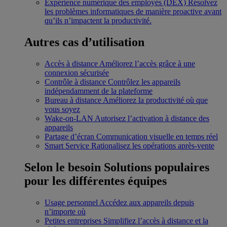
Expérience numérique des employés (DEX)
Résolvez
les problèmes informatiques de manière proactive avant
qu’ils n’impactent la productivité.
Autres cas d’utilisation
Accès à distance
Améliorez l’accès grâce à une
connexion sécurisée
Contrôle à distance
Contrôlez les appareils
indépendamment de la plateforme
Bureau à distance
Améliorez la productivité où que
vous soyez
Wake-on-LAN
Autorisez l’activation à distance des
appareils
Partage d’écran
Communication visuelle en temps réel
Smart Service
Rationalisez les opérations après-vente
Selon le besoin
Solutions populaires
pour les différentes équipes
Usage personnel
Accédez aux appareils depuis
n’importe où
Petites entreprises
Simplifiez l’accès à distance et la