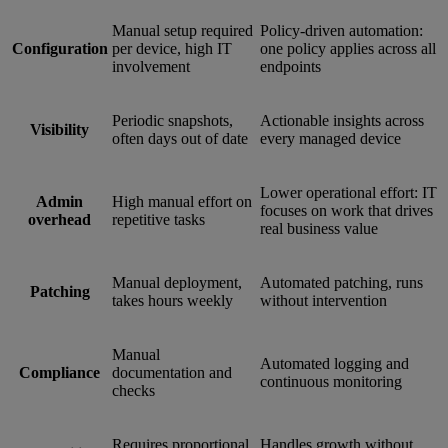
Manual setup required
Policy-driven automation:
Configuration
per device, high IT
one policy applies across all
involvement
endpoints
Periodic snapshots,
Actionable insights across
Visibility
often days out of date
every managed device
Lower operational effort: IT
Admin
High manual effort on
focuses on work that drives
overhead
repetitive tasks
real business value
Manual deployment,
Automated patching, runs
Patching
takes hours weekly
without intervention
Manual
Automated logging and
Compliance
documentation and
continuous monitoring
checks
Requires proportional
Handles growth without