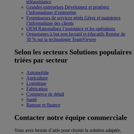
téléassistance
Grandes entreprises
Développez et protégez
l’informatique d’entreprise
Fournisseurs de services gérés
Gérez et maintenez
l’informatique des clients
OEM
Rationalisez l’assistance et les opérations
Organismes à but non lucratif et éducatifs
Remise de
30 % sur la technologie TeamViewer
Selon les secteurs
Solutions populaires
triées par secteur
Automobile
Agriculture
Logistique
Fabrication
Commerce de détail
Santé
Banque et finance
Contacter notre équipe commerciale
Vous avez besoin d’aide pour choisir la solution adaptée,