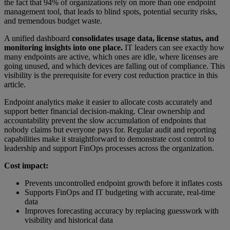
the fact that 94% of organizations rely on more than one endpoint
management tool, that leads to blind spots, potential security risks,
and tremendous budget waste.
A unified dashboard
consolidates usage data, license status, and
monitoring insights into one place.
IT leaders can see exactly how
many endpoints are active, which ones are idle, where licenses are
going unused, and which devices are falling out of compliance. This
visibility is the prerequisite for every cost reduction practice in this
article.
Endpoint analytics make it easier to allocate costs accurately and
support better financial decision-making. Clear ownership and
accountability prevent the slow accumulation of endpoints that
nobody claims but everyone pays for. Regular audit and reporting
capabilities make it straightforward to demonstrate cost control to
leadership and support FinOps processes across the organization.
Cost impact:
Prevents uncontrolled endpoint growth before it inflates costs
Supports FinOps and IT budgeting with accurate, real-time
data
Improves forecasting accuracy by replacing guesswork with
visibility and historical data