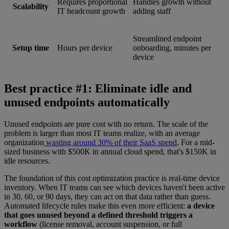
Requires proportional
Handles growth without
Scalability
IT headcount growth
adding staff
Streamlined endpoint
Setup time
Hours per device
onboarding, minutes per
device
Best practice #1: Eliminate idle and
unused endpoints automatically
Unused endpoints are pure cost with no return. The scale of the
problem is larger than most IT teams realize, with an average
organization
wasting around 30% of their SaaS spend
. For a mid-
sized business with $500K in annual cloud spend, that's $150K in
idle resources.
The foundation of this cost optimization practice is real-time device
inventory. When IT teams can see which devices haven't been active
in 30, 60, or 90 days, they can act on that data rather than guess.
Automated lifecycle rules make this even more efficient:
a device
that goes unused beyond a defined threshold triggers a
workflow
(license removal, account suspension, or full