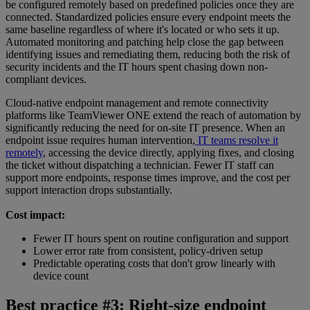
be configured remotely based on predefined policies once they are
connected. Standardized policies ensure every endpoint meets the
same baseline regardless of where it's located or who sets it up.
Automated monitoring and patching help close the gap between
identifying issues and remediating them, reducing both the risk of
security incidents and the IT hours spent chasing down non-
compliant devices.
Cloud-native endpoint management and remote connectivity
platforms like TeamViewer ONE extend the reach of automation by
significantly reducing the need for on-site IT presence. When an
endpoint issue requires human intervention,
IT teams resolve it
remotely
, accessing the device directly, applying fixes, and closing
the ticket without dispatching a technician. Fewer IT staff can
support more endpoints, response times improve, and the cost per
support interaction drops substantially.
Cost impact:
Fewer IT hours spent on routine configuration and support
Lower error rate from consistent, policy-driven setup
Predictable operating costs that don't grow linearly with
device count
Best practice #3: Right-size endpoint