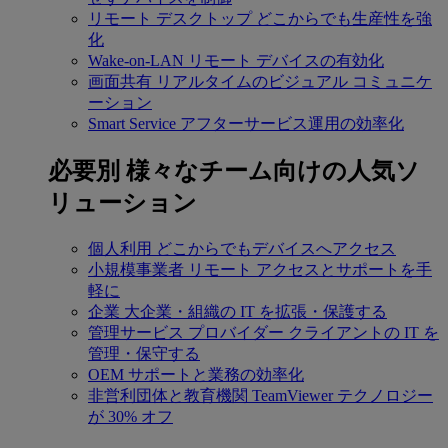
リモート デスクトップ
どこからでも生産性を強
化
Wake-on-LAN
リモート デバイスの有効化
画面共有
リアルタイムのビジュアル コミュニケ
ーション
Smart Service
アフターサービス運用の効率化
必要別
様々なチーム向けの人気ソ
リューション
個人利用
どこからでもデバイスへアクセス
小規模事業者
リモート アクセスとサポートを手
軽に
企業
大企業・組織の IT を拡張・保護する
管理サービス プロバイダー
クライアントの IT を
管理・保守する
OEM
サポートと業務の効率化
非営利団体と教育機関
TeamViewer テクノロジー
が 30% オフ