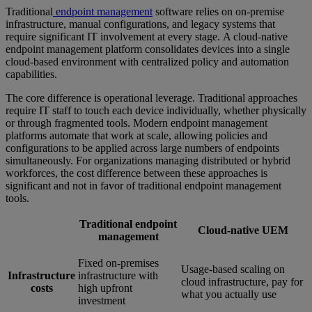
Traditional
endpoint management
software relies on on-premise
infrastructure, manual configurations, and legacy systems that
require significant IT involvement at every stage. A cloud-native
endpoint management platform consolidates devices into a single
cloud-based environment with centralized policy and automation
capabilities.
The core difference is operational leverage. Traditional approaches
require IT staff to touch each device individually, whether physically
or through fragmented tools. Modern endpoint management
platforms automate that work at scale, allowing policies and
configurations to be applied across large numbers of endpoints
simultaneously. For organizations managing distributed or hybrid
workforces, the cost difference between these approaches is
significant and not in favor of traditional endpoint management
tools.
Traditional endpoint
Cloud-native UEM
management
Fixed on-premises
Usage-based scaling on
Infrastructure
infrastructure with
cloud infrastructure, pay for
costs
high upfront
what you actually use
investment