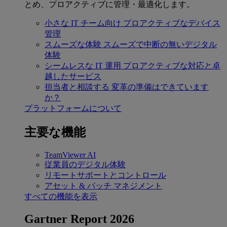
とめ、プロアクティブに管理・最適化します。
小さな IT チーム向け
プロアクティブなデバイス
管理
スムーズな体験
スムーズで中断の無いデジタル
体験
シームレスな IT 運用
プロアクティブな対応と卓
越したサービス
担当者と相談する
変革の準備はできています
か？
プラットフォームについて
主要な機能
TeamViewer AI
従業員のデジタル体験
リモートサポートとコントロール
アセット & パッチ マネジメント
すべての機能を表示
Gartner Report 2026