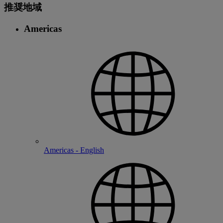
推奨地域
Americas
Americas - English