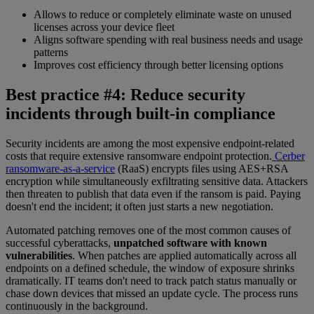
Allows to reduce or completely eliminate waste on unused
licenses across your device fleet
Aligns software spending with real business needs and usage
patterns
Improves cost efficiency through better licensing options
Best practice #4: Reduce security
incidents through built-in compliance
Security incidents are among the most expensive endpoint-related
costs that require extensive ransomware endpoint protection.
Cerber
ransomware-as-a-service
(RaaS) encrypts files using AES+RSA
encryption while simultaneously exfiltrating sensitive data. Attackers
then threaten to publish that data even if the ransom is paid. Paying
doesn't end the incident; it often just starts a new negotiation.
Automated patching removes one of the most common causes of
successful cyberattacks,
unpatched software with known
vulnerabilities
. When patches are applied automatically across all
endpoints on a defined schedule, the window of exposure shrinks
dramatically. IT teams don't need to track patch status manually or
chase down devices that missed an update cycle. The process runs
continuously in the background.