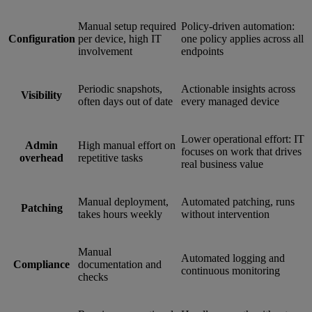
Manual setup required
Policy-driven automation:
Configuration
per device, high IT
one policy applies across all
involvement
endpoints
Periodic snapshots,
Actionable insights across
Visibility
often days out of date
every managed device
Lower operational effort: IT
Admin
High manual effort on
focuses on work that drives
overhead
repetitive tasks
real business value
Manual deployment,
Automated patching, runs
Patching
takes hours weekly
without intervention
Manual
Automated logging and
Compliance
documentation and
continuous monitoring
checks