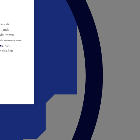
fine di
ionando
lti tramite
e di misurazione.
icy
, con
e desideri