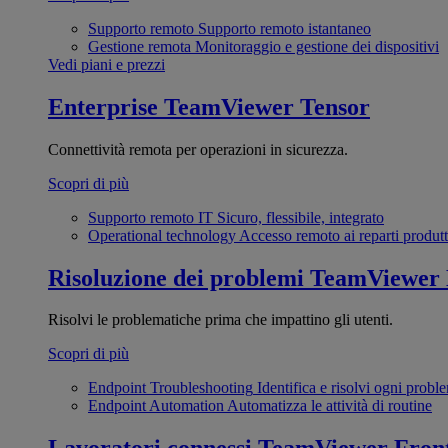
Supporto remoto
Supporto remoto istantaneo
Gestione remota
Monitoraggio e gestione dei dispositivi
Vedi piani e prezzi
Enterprise
TeamViewer Tensor
Connettività remota per operazioni in sicurezza.
Scopri di più
Supporto remoto IT
Sicuro, flessibile, integrato
Operational technology
Accesso remoto ai reparti produtt
Risoluzione dei problemi
TeamViewer
Risolvi le problematiche prima che impattino gli utenti.
Scopri di più
Endpoint Troubleshooting
Identifica e risolvi ogni probl
Endpoint Automation
Automatizza le attività di routine