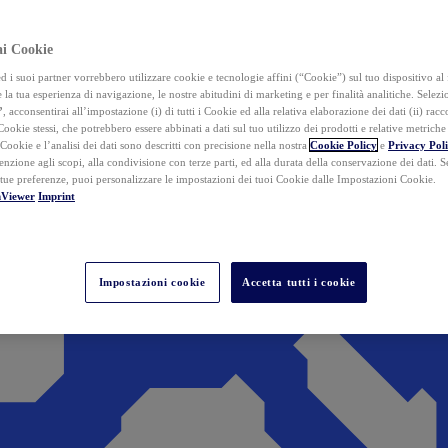
ai Cookie
i suoi partner vorrebbero utilizzare cookie e tecnologie affini (“Cookie”) sul tuo dispositivo al 
 la tua esperienza di navigazione, le nostre abitudini di marketing e per finalità analitiche. Selez
”
, acconsentirai all’impostazione (i) di tutti i Cookie ed alla relativa elaborazione dei dati (ii) racco
 Cookie stessi, che potrebbero essere abbinati a dati sul tuo utilizzo dei prodotti e relative metrich
 Cookie e l’analisi dei dati sono descritti con precisione nella nostra
Cookie Policy
e
Privacy Pol
tenzione agli scopi, alla condivisione con terze parti, ed alla durata della conservazione dei dati. S
 tue preferenze, puoi personalizzare le impostazioni dei tuoi Cookie dalle Impostazioni Cookie.
mViewer
Imprint
Impostazioni cookie
Accetta tutti i cookie