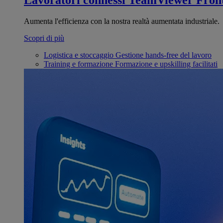
Lavoratori connessi
TeamViewer Front
Aumenta l'efficienza con la nostra realtà aumentata industriale.
Scopri di più
Logistica e stoccaggio
Gestione hands-free del lavoro
Training e formazione
Formazione e upskilling facilitati