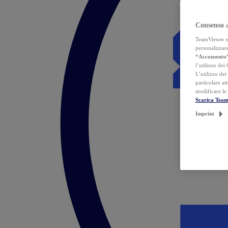
Consenso 
TeamViewer ed 
personalizzare
“Acconsento
l’utilizzo dei
L’utilizzo dei
particolare at
modificare le
Scarica Tea
Imprint