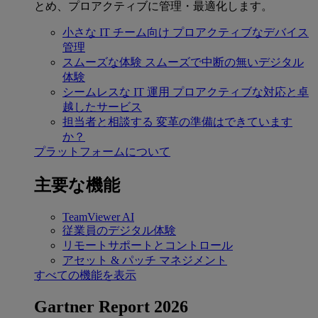
とめ、プロアクティブに管理・最適化します。
小さな IT チーム向け
プロアクティブなデバイス
管理
スムーズな体験
スムーズで中断の無いデジタル
体験
シームレスな IT 運用
プロアクティブな対応と卓
越したサービス
担当者と相談する
変革の準備はできています
か？
プラットフォームについて
主要な機能
TeamViewer AI
従業員のデジタル体験
リモートサポートとコントロール
アセット & パッチ マネジメント
すべての機能を表示
Gartner Report 2026