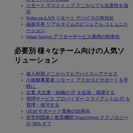
リモート デスクトップ
どこからでも生産性を強
化
Wake-on-LAN
リモート デバイスの有効化
画面共有
リアルタイムのビジュアル コミュニケ
ーション
Smart Service
アフターサービス運用の効率化
必要別
様々なチーム向けの人気ソ
リューション
個人利用
どこからでもデバイスへアクセス
小規模事業者
リモート アクセスとサポートを手
軽に
企業
大企業・組織の IT を拡張・保護する
管理サービス プロバイダー
クライアントの IT を
管理・保守する
OEM
サポートと業務の効率化
非営利団体と教育機関
TeamViewer テクノロジー
が 30% オフ