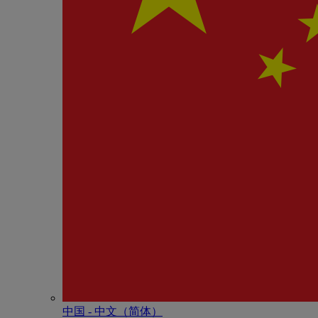
中国 - 中⽂（简体）