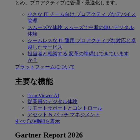
とめ、プロアクティブに管理・最適化します。
小さな IT チーム向け
プロアクティブなデバイス
管理
スムーズな体験
スムーズで中断の無いデジタル
体験
シームレスな IT 運用
プロアクティブな対応と卓
越したサービス
担当者と相談する
変革の準備はできています
か？
プラットフォームについて
主要な機能
TeamViewer AI
従業員のデジタル体験
リモートサポートとコントロール
アセット & パッチ マネジメント
すべての機能を表示
Gartner Report 2026