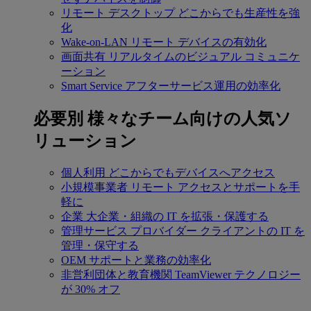
リモート デスクトップ
どこからでも生産性を強
化
Wake-on-LAN
リモート デバイスの有効化
画面共有
リアルタイムのビジュアル コミュニケ
ーション
Smart Service
アフターサービス運用の効率化
必要別
様々なチーム向けの人気ソ
リューション
個人利用
どこからでもデバイスへアクセス
小規模事業者
リモート アクセスとサポートを手
軽に
企業
大企業・組織の IT を拡張・保護する
管理サービス プロバイダー
クライアントの IT を
管理・保守する
OEM
サポートと業務の効率化
非営利団体と教育機関
TeamViewer テクノロジー
が 30% オフ