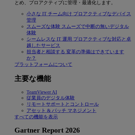
とめ、プロアクティブに管理・最適化します。
小さな IT チーム向け
プロアクティブなデバイス
管理
スムーズな体験
スムーズで中断の無いデジタル
体験
シームレスな IT 運用
プロアクティブな対応と卓
越したサービス
担当者と相談する
変革の準備はできています
か？
プラットフォームについて
主要な機能
TeamViewer AI
従業員のデジタル体験
リモートサポートとコントロール
アセット & パッチ マネジメント
すべての機能を表示
Gartner Report 2026