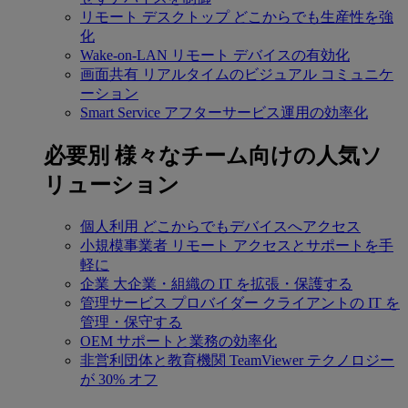
リモート デスクトップ
どこからでも生産性を強
化
Wake-on-LAN
リモート デバイスの有効化
画面共有
リアルタイムのビジュアル コミュニケ
ーション
Smart Service
アフターサービス運用の効率化
必要別
様々なチーム向けの人気ソ
リューション
個人利用
どこからでもデバイスへアクセス
小規模事業者
リモート アクセスとサポートを手
軽に
企業
大企業・組織の IT を拡張・保護する
管理サービス プロバイダー
クライアントの IT を
管理・保守する
OEM
サポートと業務の効率化
非営利団体と教育機関
TeamViewer テクノロジー
が 30% オフ