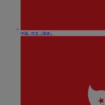
中国 - 中⽂（简体）