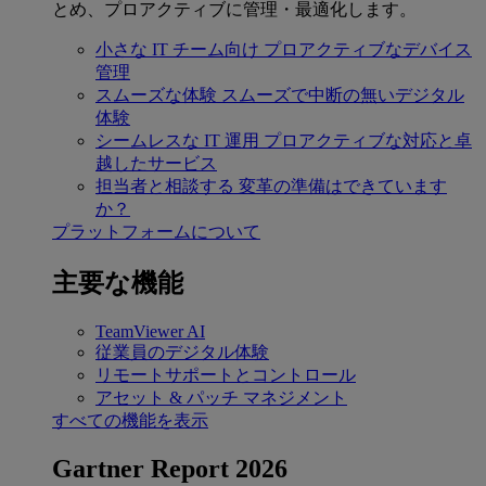
とめ、プロアクティブに管理・最適化します。
小さな IT チーム向け
プロアクティブなデバイス
管理
スムーズな体験
スムーズで中断の無いデジタル
体験
シームレスな IT 運用
プロアクティブな対応と卓
越したサービス
担当者と相談する
変革の準備はできています
か？
プラットフォームについて
主要な機能
TeamViewer AI
従業員のデジタル体験
リモートサポートとコントロール
アセット & パッチ マネジメント
すべての機能を表示
Gartner Report 2026