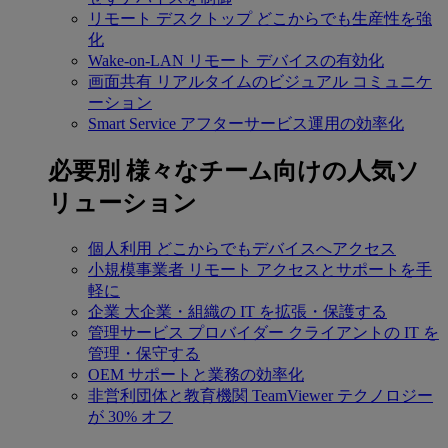
リモート デスクトップ
どこからでも生産性を強
化
Wake-on-LAN
リモート デバイスの有効化
画面共有
リアルタイムのビジュアル コミュニケ
ーション
Smart Service
アフターサービス運用の効率化
必要別
様々なチーム向けの人気ソ
リューション
個人利用
どこからでもデバイスへアクセス
小規模事業者
リモート アクセスとサポートを手
軽に
企業
大企業・組織の IT を拡張・保護する
管理サービス プロバイダー
クライアントの IT を
管理・保守する
OEM
サポートと業務の効率化
非営利団体と教育機関
TeamViewer テクノロジー
が 30% オフ