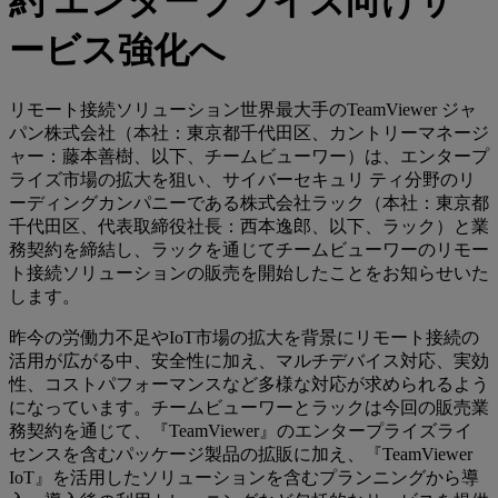
約 エンタープライズ向けサ
ービス強化へ
リモート接続ソリューション世界最大手のTeamViewer ジャ
パン株式会社（本社：東京都千代田区、カントリーマネージ
ャー：藤本善樹、以下、チームビューワー）は、エンタープ
ライズ市場の拡大を狙い、サイバーセキュリ ティ分野のリ
ーディングカンパニーである株式会社ラック（本社：東京都
千代田区、代表取締役社長：西本逸郎、以下、ラック）と業
務契約を締結し、ラックを通じてチームビューワーのリモー
ト接続ソリューションの販売を開始したことをお知らせいた
します。
昨今の労働力不足やIoT市場の拡大を背景にリモート接続の
活用が広がる中、安全性に加え、マルチデバイス対応、実効
性、コストパフォーマンスなど多様な対応が求められるよう
になっています。チームビューワーとラックは今回の販売業
務契約を通じて、『TeamViewer』のエンタープライズライ
センスを含むパッケージ製品の拡販に加え、『TeamViewer
IoT』を活用したソリューションを含むプランニングから導