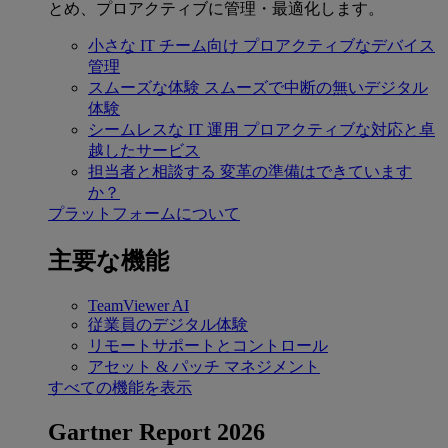
とめ、プロアクティブに管理・最適化します。
小さな IT チーム向け
プロアクティブなデバイス
管理
スムーズな体験
スムーズで中断の無いデジタル
体験
シームレスな IT 運用
プロアクティブな対応と卓
越したサービス
担当者と相談する
変革の準備はできています
か？
プラットフォームについて
主要な機能
TeamViewer AI
従業員のデジタル体験
リモートサポートとコントロール
アセット & パッチ マネジメント
すべての機能を表示
Gartner Report 2026