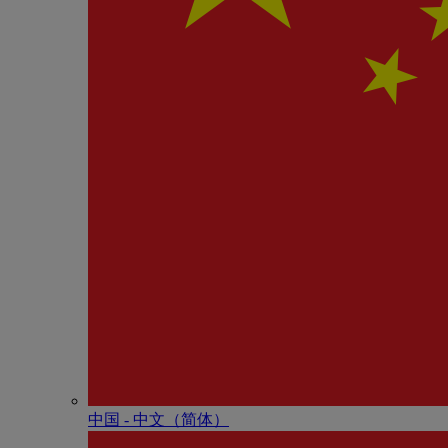
中国 - 中⽂（简体）