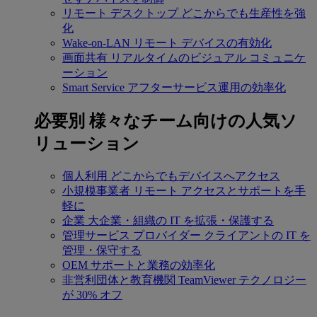
リモート デスクトップ
どこからでも生産性を強
化
Wake-on-LAN
リモート デバイスの有効化
画面共有
リアルタイムのビジュアル コミュニケ
ーション
Smart Service
アフターサービス運用の効率化
必要別
様々なチーム向けの人気ソ
リューション
個人利用
どこからでもデバイスへアクセス
小規模事業者
リモート アクセスとサポートを手
軽に
企業
大企業・組織の IT を拡張・保護する
管理サービス プロバイダー
クライアントの IT を
管理・保守する
OEM
サポートと業務の効率化
非営利団体と教育機関
TeamViewer テクノロジー
が 30% オフ