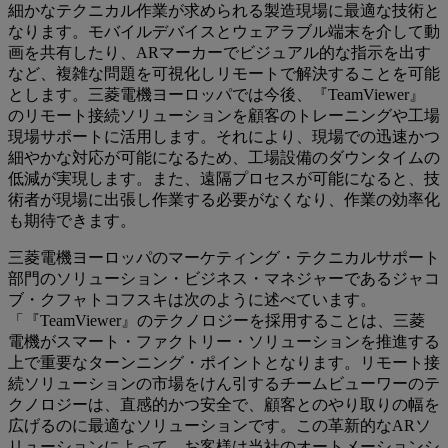
細かなテクニカル作業が求められる製造現場に最適な技術と
なります。モバイルデバイスとウェアラブル端末を介して動
画を共有したり、ARマーカーでビジュアル的な指示を出す
など、複雑な問題を可視化しリモートで解決することを可能
とします。三菱電機ヨーロッパでは今後、『TeamViewer』
のリモート接続ソリューションを顧客のトレーニングや工場
現場サポートに活用します。それにより、現場での迅速かつ
細やかな対応が可能になるため、工場設備のダウンタイムの
低減が実現します。また、遠隔プロセスが可能になると、技
術者が現場に出張し作業する必要がなくなり、作業の効率化
も期待できます。
三菱電機ヨーロッパのマーケティング・テクニカルサポート
部門のソリューション・ビジネス・マネジャーであるジャコ
ブ・クフャトコフスキは次のように述べています。
「『TeamViewer』のテクノロジーを採用することは、三菱
電機がスマート・ファクトリー・ソリューションを推進する
上で重要なターンニング・ポイントとなります。リモート接
続ソリューションの市場をけん引するチームビューワーのテ
クノロジーは、直感的かつ安全で、顧客とのやり取りの幅を
広げるのに最適なソリューションです。この革新的なARソ
リューションによって、お客様は当社のオートメーションシ