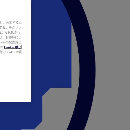
ズし、分析するた
する」
をクリッ
の使用から収集され
タは、お客様によ
ie の配置およ
社の
Cookie ポリ
Cookie の配