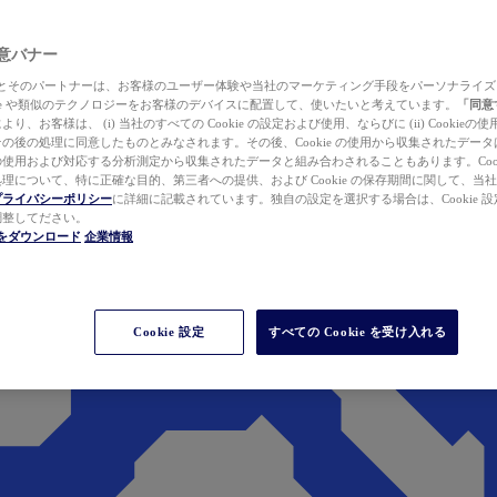
 同意バナー
ewer とそのパートナーは、お客様のユーザー体験や当社のマーケティング手段をパーソナライ
kie や類似のテクノロジーをお客様のデバイスに配置して、使いたいと考えています。
「同意
り、お客様は、 (i) 当社のすべての Cookie の設定および使用、ならびに (ii) Cookie
の後の処理に同意したものとみなされます。その後、Cookie の使用から収集されたデー
使用および対応する分析測定から収集されたデータと組み合わされることもあります。Cook
理について、特に正確な目的、第三者への提供、および Cookie の保存期間に関して、当
プライバシーポリシー
に詳細に記載されています。独自の設定を選択する場合は、Cookie 設定で
調整してださい。
werをダウンロード
企業情報
Cookie 設定
すべての Cookie を受け入れる