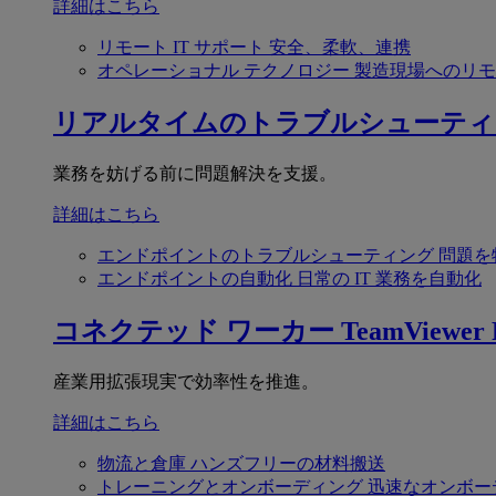
詳細はこちら
リモート IT サポート
安全、柔軟、連携
オペレーショナル テクノロジー
製造現場へのリモ
リアルタイムのトラブルシューティ
業務を妨げる前に問題解決を支援。
詳細はこちら
エンドポイントのトラブルシューティング
問題を
エンドポイントの自動化
日常の IT 業務を自動化
コネクテッド ワーカー
TeamViewer F
産業用拡張現実で効率性を推進。
詳細はこちら
物流と倉庫
ハンズフリーの材料搬送
トレーニングとオンボーディング
迅速なオンボー