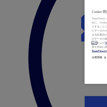
Cookie
TeamVi
めに、Coo
クすることによ
たデータのそ
る当社製品の
びデータの処
シー
および
置を自由に
TeamVie
企業情報