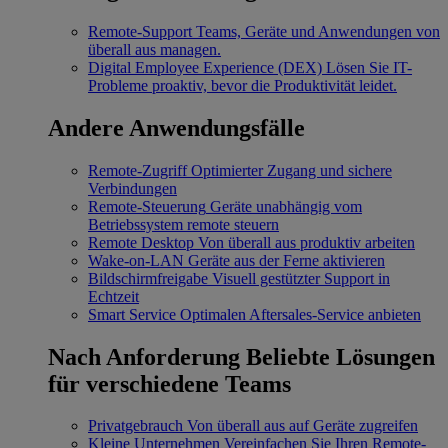
Remote-Support
Teams, Geräte und Anwendungen von
überall aus managen.
Digital Employee Experience (DEX)
Lösen Sie IT-
Probleme proaktiv, bevor die Produktivität leidet.
Andere Anwendungsfälle
Remote-Zugriff
Optimierter Zugang und sichere
Verbindungen
Remote-Steuerung
Geräte unabhängig vom
Betriebssystem remote steuern
Remote Desktop
Von überall aus produktiv arbeiten
Wake-on-LAN
Geräte aus der Ferne aktivieren
Bildschirmfreigabe
Visuell gestützter Support in
Echtzeit
Smart Service
Optimalen Aftersales-Service anbieten
Nach Anforderung
Beliebte Lösungen
für verschiedene Teams
Privatgebrauch
Von überall aus auf Geräte zugreifen
Kleine Unternehmen
Vereinfachen Sie Ihren Remote-