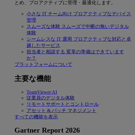
とめ、プロアクティブに管理・最適化します。
小さな IT チーム向け
プロアクティブなデバイス
管理
スムーズな体験
スムーズで中断の無いデジタル
体験
シームレスな IT 運用
プロアクティブな対応と卓
越したサービス
担当者と相談する
変革の準備はできています
か？
プラットフォームについて
主要な機能
TeamViewer AI
従業員のデジタル体験
リモートサポートとコントロール
アセット & パッチ マネジメント
すべての機能を表示
Gartner Report 2026