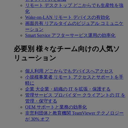
リモート デスクトップ
どこからでも生産性を強
化
Wake-on-LAN
リモート デバイスの有効化
画面共有
リアルタイムのビジュアル コミュニケ
ーション
Smart Service
アフターサービス運用の効率化
必要別
様々なチーム向けの人気ソ
リューション
個人利用
どこからでもデバイスへアクセス
小規模事業者
リモート アクセスとサポートを手
軽に
企業
大企業・組織の IT を拡張・保護する
管理サービス プロバイダー
クライアントの IT を
管理・保守する
OEM
サポートと業務の効率化
非営利団体と教育機関
TeamViewer テクノロジー
が 30% オフ