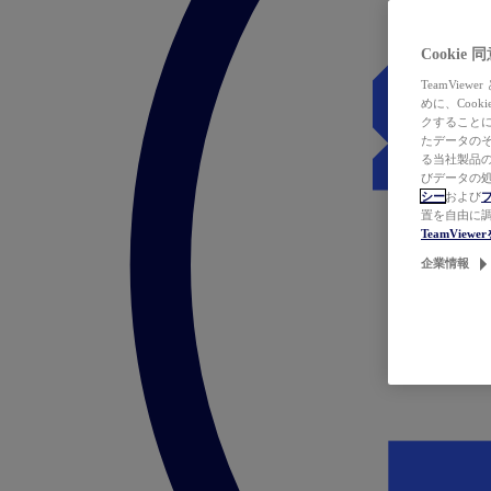
Cookie
TeamVi
めに、Coo
クすることによ
たデータのそ
る当社製品の
びデータの処
シー
および
置を自由に
TeamVie
企業情報