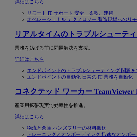
詳細はこちら
リモート IT サポート
安全、柔軟、連携
オペレーショナル テクノロジー
製造現場へのリモ
リアルタイムのトラブルシューティ
業務を妨げる前に問題解決を支援。
詳細はこちら
エンドポイントのトラブルシューティング
問題を
エンドポイントの自動化
日常の IT 業務を自動化
コネクテッド ワーカー
TeamViewer F
産業用拡張現実で効率性を推進。
詳細はこちら
物流と倉庫
ハンズフリーの材料搬送
トレーニングとオンボーディング
迅速なオンボー