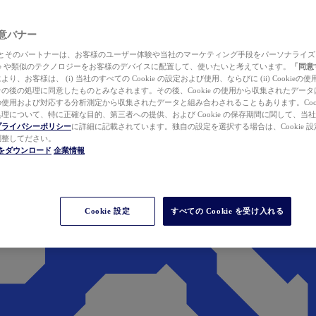
 同意バナー
ewer とそのパートナーは、お客様のユーザー体験や当社のマーケティング手段をパーソナライ
kie や類似のテクノロジーをお客様のデバイスに配置して、使いたいと考えています。
「同意
り、お客様は、 (i) 当社のすべての Cookie の設定および使用、ならびに (ii) Cookie
の後の処理に同意したものとみなされます。その後、Cookie の使用から収集されたデー
使用および対応する分析測定から収集されたデータと組み合わされることもあります。Cook
理について、特に正確な目的、第三者への提供、および Cookie の保存期間に関して、当
プライバシーポリシー
に詳細に記載されています。独自の設定を選択する場合は、Cookie 設定で
調整してださい。
werをダウンロード
企業情報
Cookie 設定
すべての Cookie を受け入れる