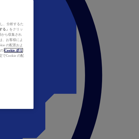
ズし、分析するた
する」
をクリッ
の使用から収集され
タは、お客様によ
ie の配置およ
社の
Cookie ポリ
Cookie の配