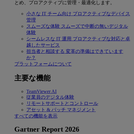
とめ、プロアクティブに管理・最適化します。
小さな IT チーム向け
プロアクティブなデバイス
管理
スムーズな体験
スムーズで中断の無いデジタル
体験
シームレスな IT 運用
プロアクティブな対応と卓
越したサービス
担当者と相談する
変革の準備はできています
か？
プラットフォームについて
主要な機能
TeamViewer AI
従業員のデジタル体験
リモートサポートとコントロール
アセット & パッチ マネジメント
すべての機能を表示
Gartner Report 2026