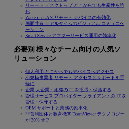
リモート デスクトップ
どこからでも生産性を強
化
Wake-on-LAN
リモート デバイスの有効化
画面共有
リアルタイムのビジュアル コミュニケ
ーション
Smart Service
アフターサービス運用の効率化
必要別
様々なチーム向けの人気ソ
リューション
個人利用
どこからでもデバイスへアクセス
小規模事業者
リモート アクセスとサポートを手
軽に
企業
大企業・組織の IT を拡張・保護する
管理サービス プロバイダー
クライアントの IT を
管理・保守する
OEM
サポートと業務の効率化
非営利団体と教育機関
TeamViewer テクノロジー
が 30% オフ